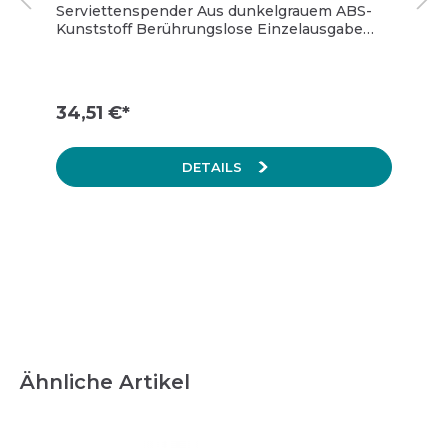
Serviettenspender Aus dunkelgrauem ABS-
Kunststoff Berührungslose Einzelausgabe
von frischen Servietten Geeignet für alle
Lebensmittelausgabebereiche Einfaches
Befüllen und Pflegen
34,51 €*
DETAILS
Ähnliche Artikel