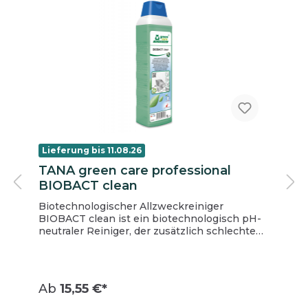
Lieferung bis 11.08.26
TANA green care professional
BIOBACT clean
Biotechnologischer Allzweckreiniger
BIOBACT clean ist ein biotechnologisch pH-
neutraler Reiniger, der zusätzlich schlechte
Gerüche beseitigt. Er kombiniert effektive,
schnell wirkende Chemie mit einer lang
anhaltenden mikrobiellen Aktivität.
Bakterielle Sporen auf behandelten
Ab
15,55 €*
Oberflächen beseitigen unangenehme
Gerüche und hinterlassen einen frischen und