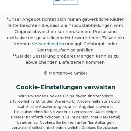
bakteriologischen Produkten, stark
alkalischen oder sauren Flüssigkeiten
mischen. Dies wird seine Wirkung erheblich
*Unser Angebot richtet sich nur an gewerbliche Käufer.
reduzieren. Anwendung und Dosierung
Bitte beachten Sie, dass die Produktabbildungen vom
Dosierung gemäß Art der Anwendung und
Grad der Verschmutzung. Bitte Hinweise
Original abweichen können. Unsere Preise sind
beachten. Vor Gebrauch schütteln.
exklusive der gesetzlichen Mehrwertsteuer. Zusätzlich
Grundreinigung: Mit 250 ml / l beginnen für
können
Versandkosten
und ggf. Gefahrgut- oder
die ersten 2-3 Tage. Unterhaltsreinigung und
Sperrgutaufschlag anfallen.
Geruchsbekämpfung: Die Oberfläche mit
**Bei der Bestellung größerer Mengen kann es zu
einem feuchten Tuch oder Mopp wischen.
abweichenden Lieferzeiten kommen.
Bodenreinigung: Kann manuell oder mit
Schersaugautomaten aufgebracht werden.
Oberflächenreinigung: Wischen Sie die
© Mentanova GmbH
Oberfläche mit einem sauberen, feuchten
oder nassen Tuch ab. Oberfläche feucht
Cookie-Einstellungen verwalten
lassen. Produktsicherheit, Lagerung und
Umweltschutz Sicherheit: Nur für
Wir verwenden Cookies. Einige davon sind technisch
professionelle Anwendung. Testen Sie die
erforderlich (z. B. für den Warenkorb). Andere helfen uns durch
Materialverträglichkeit vor der Verwendung.
statistische Auswertungen, unser Angebot sowie das
Weitere Informationen finden Sie im
Einkaufserlebnis für Sie weiter zu verbessern. Auch einige
Sicherheitsdatenblatt. Lagerung: Bei
unserer Komfortfunktionen (z. B. Ihr persönlicher Merkzettel)
Raumtemperatur im Originalbehälter lagern.
basieren auf Cookies. Sie können unter "Einstellungen
Frostempfindlich. Umweltschutz: Verwenden
verwalten" selbst entscheiden, welche Cookies Sie zulassen.