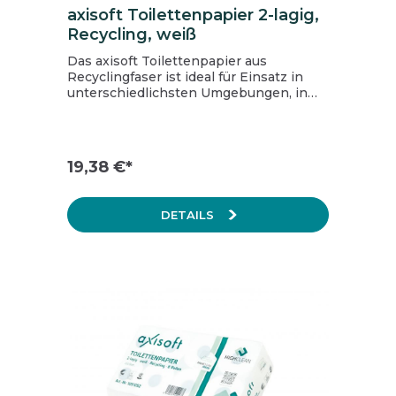
axisoft Toilettenpapier 2-lagig,
Recycling, weiß
Das axisoft Toilettenpapier aus
Recyclingfaser ist ideal für Einsatz in
unterschiedlichsten Umgebungen, in
denen höchste Leistung, Hygiene und
Zeitersparnis gefordert sind. Die
Folienverpackung ist zu 100%
recyclebar und enthält mindestens 60%
19,38 €*
Recyclinganteil PCR. Marke: axisoft
Stückzahl VE: 40 Rollen á 400 Blatt
Farbe: weiß Lage: 2-lagig
DETAILS
Hülsendurchmesser (cm): 4,6
Rollenlänge (m): 46 Anzahl VE/Palette:
44