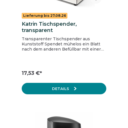
Lieferung bis 27.08.26
Katrin Tischspender,
transparent
Transparenter Tischspender aus
Kunststoff Spendet mühelos ein Blatt
nach dem anderen Befüllbar mit einer
Packung Katrin Non Stop
Falthandtüchern Geeignet für alle Katrin
Falthandtücher mit einer maximalen
Breite von 20,6 cm Elegante Neuheit für
17,53 €*
Büro, Küche oder Restaurant
DETAILS