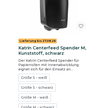
Lieferung bis 27.08.26
Katrin Centerfeed Spender M,
Kunststoff, schwarz
Der Katrin Centerfeed Spender für
Papierrollen mit Innenabwicklung
eignet sich für den Einsatz an
Arbeitsplätzen und in Waschräumen.
Größe S - weiß
Verfügbar in 2 Größen: S und M
Bedarfsgerechte, einhändige Entnahme
des Papiers. Leichtes Abreißen des
Größe S - schwarz
Papiers dank Abrisskanten im Vorder-
und Seitenbereich des Spenders.
Größe M - weiß
Sichere Entnahme des Papiers durch
nach innen gerichtete Abrisskanten.
Größe M - schwarz