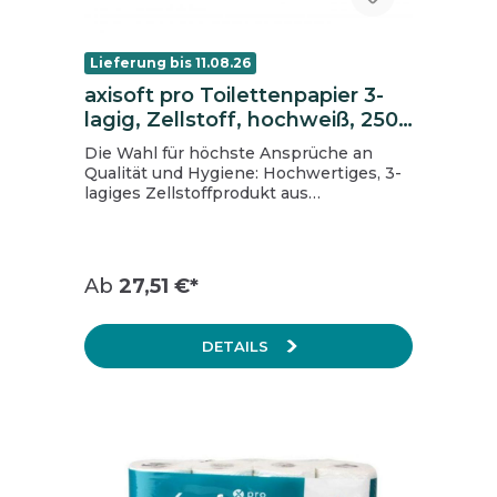
Lieferung bis 11.08.26
axisoft pro Toilettenpapier 3-
lagig, Zellstoff, hochweiß, 250
Blatt pro Rolle, 72 Rollen
Die Wahl für höchste Ansprüche an
Qualität und Hygiene: Hochwertiges, 3-
lagiges Zellstoffprodukt aus
nachhaltiger Forstwirtschaft. Supersoft,
hochweiß und saugstark. Die
Folienverpackung ist zu 100%
recyclebar und enthält mindestens 60%
Ab
27,51 €*
Recyclinganteil PCR. Marke: axisoft pro
Stückzahl VE: 72 Rollen á 250Blatt
Farbe: hochweiß Falz: / Lage: 3-lagig
DETAILS
Hülsendurchmesser (cm): 4,3
Rollenlänge (m): 27,5 Anzahl VE/Palette:
28