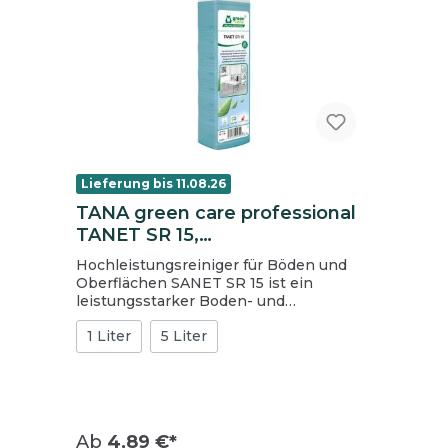
Lieferung bis 11.08.26
TANA green care professional
TANET SR 15,
Hochleistungsreiniger für
Hochleistungsreiniger für Böden und
Böden und Oberflächen, 1 L
Oberflächen SANET SR 15 ist ein
Flasche
leistungsstarker Boden- und
Oberflächenreiniger mit
1 Liter
5 Liter
außergewöhnlichen
Umwelteigenschaften. Es respektiert
die biologischen Kreisläufe und sorgt für
die Gesundheit der Menschen und die
Sicherheit des Reinigungspersonals. Die
außergewöhnliche Leistung von TANET
Ab
4,89 €*
SR 15 erhöht gleichzeitig die