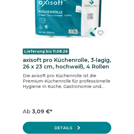
Lieferung bis 11.08.26
axisoft pro Küchenrolle, 3-lagig,
26 x 23 cm, hochweiß, 4 Rollen
Die axisoft pro Küchenrolle ist die
Premium-Küchenrolle für professionelle
Hygiene in Küche, Gastronomie und
Catering. Aus 100% Zellstoff, stark in
Saugkraft und Festigkeit und damit ideal
für die zuverlässige Aufnahme von
Flüssigkeiten oder Verschmutzungen.
Ab
3,09 €*
Die Folienverpackung ist zu 100%
recyclebar und enthält mindestens 60%
Recyclinganteil PCR. Marke: axisoft pro
DETAILS
Stückzahl VE: 8 Rollen á 64 Blatt Farbe: