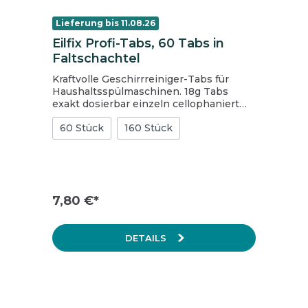
Produktcode: GU 50. Zertifikate und
Auszeichnungen
Lieferung bis 11.08.26
Eilfix Profi-Tabs, 60 Tabs in
Faltschachtel
Kraftvolle Geschirrreiniger-Tabs für
Haushaltsspülmaschinen. 18g Tabs
exakt dosierbar einzeln cellophaniert
bequem und sauber in der Anwendung
60 Stück
160 Stück
kurze Auflösezeit getrennte Bleich- und
Enzymphase
7,80 €*
DETAILS