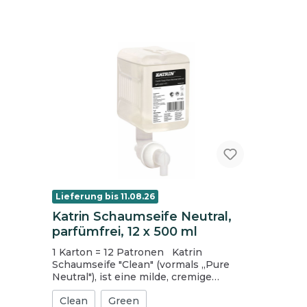
hochweiß Lage: 3-lagig Rollenlänge (m):
14 Anzahl VE/Palette: 8 x 21
Lieferung bis 11.08.26
Katrin Schaumseife Neutral,
parfümfrei, 12 x 500 ml
1 Karton = 12 Patronen Katrin
Schaumseife "Clean" (vormals „Pure
Neutral"), ist eine milde, cremige
Schaumseife ohne Duft- oder Farbstoffe,
Clean
Green
die sehr zart zur Haut ist und das