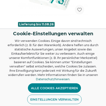
Lieferung bis 11.08.26
axisoft basic Toilettenpapier, 2-
Cookie-Einstellungen verwalten
lagig, weiß, 64 Rollen
Wir verwenden Cookies. Einige davon sind technisch
Die Wahl für höchste Ansprüche an
erforderlich (z. B. für den Warenkorb). Andere helfen uns durch
Qualität und Hygiene: Hochwertiges, 3-
statistische Auswertungen, unser Angebot sowie das
lagiges Zellstoffprodukt aus
Einkaufserlebnis für Sie weiter zu verbessern. Auch einige
nachhaltiger Forstwirtschaft. Supersoft,
unserer Komfortfunktionen (z. B. Ihr persönlicher Merkzettel)
hochweiß und saugstark. Die
basieren auf Cookies. Sie können unter "Einstellungen
Folienverpackung ist zu 100%
verwalten" selbst entscheiden, welche Cookies Sie zulassen.
recyclebar und enthält mindestens 60%
Ihre Einwilligung kann jederzeit mit Wirkung für die Zukunft
Ab
16,43 €*
Recyclinganteil PCR. Marke: axisoft
widerrufen werden. Mehr Informationen finden Sie in unseren
basic Stückzahl VE: 64 Rollen á 250Blatt
Datenschutzhinweisen
.
Farbe: hochweiß Falz: / Lage: 2-lagig
DETAILS
Hülsendurchmesser (cm): 4,1
ALLE COOKIES AKZEPTIEREN
Rollenlänge (m): 27,5 Anzahl VE/Palette:
33
EINSTELLUNGEN VERWALTEN