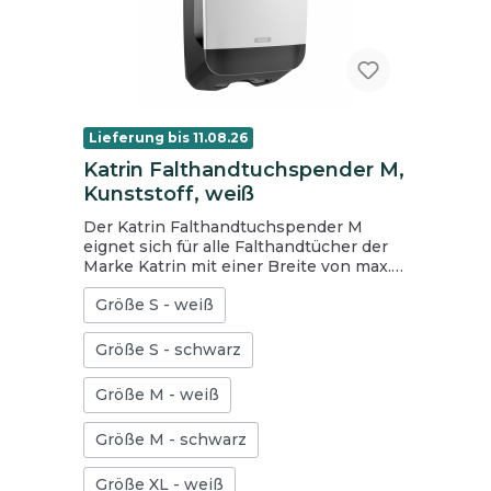
Lieferung bis 11.08.26
Katrin Falthandtuchspender M,
Kunststoff, weiß
Der Katrin Falthandtuchspender M
eignet sich für alle Falthandtücher der
Marke Katrin mit einer Breite von max.
240 mm. Für ein einfaches Nachfüllen
Größe S - weiß
lässt sich der Falthandtuchspender M
nach oben hin öffnen. Dank der
transparenten Seiten ist leicht zu
Größe S - schwarz
erkennen, wann der Spender
nachgefüllt werden muss. Freie Wahl
Größe M - weiß
bei der Nutzung der Schließfunktion
(mit oder ohne Schlüssel). Frontale
Größe M - schwarz
Halterungen sorgen dafür, dass der
Papierstapel sicher platziert ist, und
vereinfachen so das Befüllen.
Größe XL - weiß