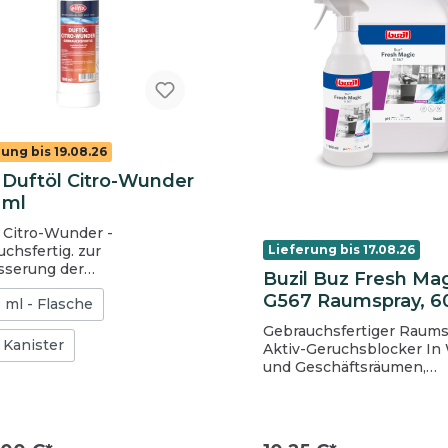
benzyl)propionaldehyd,Cum
,Hexylcinnamaldehyd
iol
genol,Benzylsalicylate
cinnamal ,Benzylbenzoat
 ,Eugenol).
ung bis 19.08.26
ix Duftöl Citro-Wunder
 ml
 Citro-Wunder -
hsfertig. zur
Lieferung bis 17.08.26
sserung der
Buzil Buz Fresh Ma
sphäre desodoriert
G567 Raumspray, 6
 ml - Flasche
ringt angenehmen,
Sprühflasche
nhaltenden Frischduft
Gebrauchsfertiger Raums
lässt keine Flecken
- Kanister
Aktiv-Geruchsblocker In Wohn-
sparsam im Verbrauch
und Geschäftsräumen,
öffentlichen Einrichtung
Krankenhäusern, Altenh
sowie in der Gastronomie
Sanitär- und WC-Anlagen