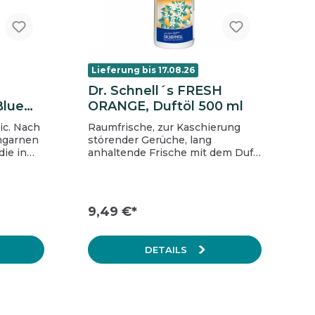
Lieferung bis 17.08.26
Dr. Schnell´s FRESH
Blue
ORANGE, Duftöl 500 ml
tic. Nach
Raumfrische, zur Kaschierung
mgarnen
störender Gerüche, lang
die in
anhaltende Frische mit dem Duft
dung
frischer Orange, für alle Räume,
Gebäude, Hallen, wirksam in
scher-
geringsten Mengen, für
angenehmes Raumklima, 1
9,49 €*
Flasche à 500 ml, (Krt à 6 Fla).
Gebrauchsfertig Langanhaltende
Raumfrische Mit Orangenduft
DETAILS
Tilgung störender Gerüche
Geringer Verbrauch