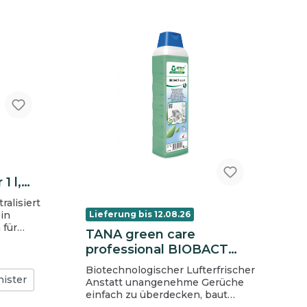
1 l,
in
Lieferung bis 12.08.26
r
TANA green care
 für
professional BIOBACT
z-
scent
Biotechnologischer Lufterfrischer
nister
Anstatt unangenehme Gerüche
einfach zu überdecken, baut