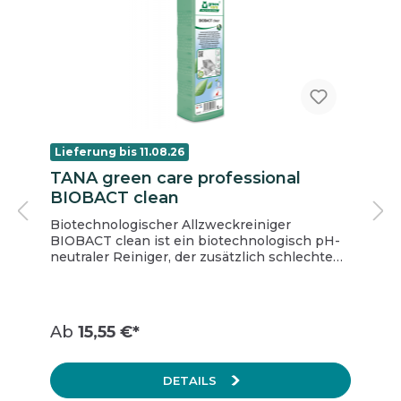
Lieferung bis 11.08.26
TANA green care professional
BIOBACT clean
Biotechnologischer Allzweckreiniger
BIOBACT clean ist ein biotechnologisch pH-
neutraler Reiniger, der zusätzlich schlechte
Gerüche beseitigt. Er kombiniert effektive,
schnell wirkende Chemie mit einer lang
anhaltenden mikrobiellen Aktivität.
Bakterielle Sporen auf behandelten
Ab
15,55 €*
Oberflächen beseitigen unangenehme
Gerüche und hinterlassen einen frischen und
angenehmen Duft im Raum. Der regelmäßige
DETAILS
Einsatz von BIOBACT clean verhindert sogar