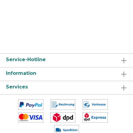
eine Neubildung von organischem Schmutz
(wie Zellulose, Fett, Eiweiß und Stärke).
Wegen des Verzichts auf gefährliche
Inhaltsstoffe, ist BIOBACT clean ein
materialschonender Allzweckreiniger, der
eine strahlend saubere und geschmeidige
Oberfläche hinterlässt. BIOBACT clean ist
aus 100% natürlichen Mikroorganismen
hergestellt, sicher in der Anwendung und
sicher für die Umwelt (keine
Gefahrensymbole). BIOBACT clean kommt in
einer äußerst nachhaltigen Flasche aus 100%
Service-Hotline
recyceltem Kunststoff aus dem "Gelben Sack".
Eigenschaften Effiziente Reinigung Lang
Information
anhaltende Sauberkeit Material freundlich
Anwendungsbereich Ideal geeignet für alle
wasserfesten Böden und Oberflächen, z.
Services
Fliesen, Gummi, Linoleum, PVC und Keramik
im Bad und Sanitärbereich, Fitnessstudios
oder Umkleideräumen oder andere Bereiche,
in denen eine Geruchskontrolle erforderlich
ist. Vor Gebrauch gut schütteln. HINWEIS:
Nicht mit Desinfektionsmitteln,
bakteriologischen Produkten, stark
alkalischen oder sauren Flüssigkeiten