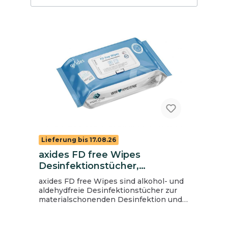
Lieferung bis 17.08.26
axides FD free Wipes
Desinfektionstücher,
alkoholfrei, gebrauchsfertig, 20
axides FD free Wipes sind alkohol- und
x 20 cm
aldehydfreie Desinfektionstücher zur
materialschonenden Desinfektion und
Reinigung von Flächen aller Art. Sie sind
gebrauchsfertig und bieten durch das
Wischverfahren bei der Desinfektion