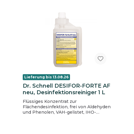
HBV, HCV, Coronaviren) Begrenzt viruzid
PLUS (inkl. Rota-, Noro-, und
Adenoviren) Frei von Aldehyden Frei von
Duft- und Farbstoffen Exzellente
Reinigungseigenschaften Anwendung
mit gebrauchsfertigem Tuch: DESIFOR-
ONE WIPES (EN 16615, 4-Felder-Test)
IHO-gelistet VAH-gelistet HACCP-
konform Biozidprodukte vorsichtig
verwenden. Vor Gebrauch stets Etikett
und Produktinformationen lesen. BAuA
Reg.-Nr.: N-63792, N-63793
Lieferung bis 13.08.26
Dr. Schnell DESIFOR-FORTE AF
neu, Desinfektionsreiniger 1 L
Flüssiges Konzentrat zur
Flächendesinfektion, frei von Aldehyden
und Phenolen, VAH-gelistet, IHO-
gelistet, aldehydfreie Desinfektion und
Reinigung von nicht invasiven
Medizinprodukte, gemäß MPG, zur
Desinfektion und Reinigung von