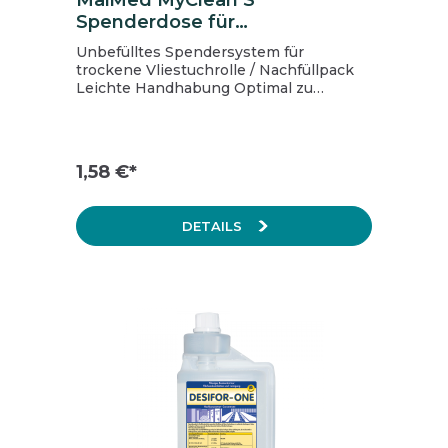
MaiMed MyClean S
Spenderdose für
Desinfektionstücher
Unbefülltes Spendersystem für
trockene Vliestuchrolle / Nachfüllpack
Leichte Handhabung Optimal zu
kombinieren mit den Produkten der
MaiMed MyClean-Serie 1 Karton = 40
Dosen, 1 Palette = 800 Dosen
1,58 €*
DETAILS