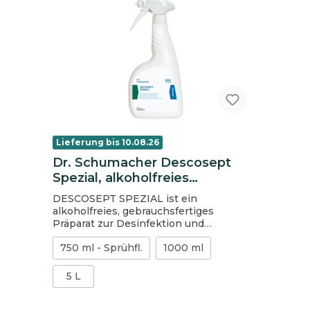
Lieferung bis 10.08.26
Dr. Schumacher Descosept
Spezial, alkoholfreies
Schnelldesinfektionsmittel,
DESCOSEPT SPEZIAL ist ein
750 ml Sprühflasche
alkoholfreies, gebrauchsfertiges
Präparat zur Desinfektion und
Reinigung von medizinischem Inventar,
750 ml - Sprühfl.
1000 ml
Medizinprodukten sowie Flächen aller
Art. Es ist besonders für
alkoholempfindliche Medizinprodukte
5 L
und Flächen, auch für Acrylglas geeignet
aufgrund der Basis von quaternären