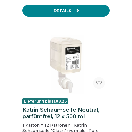
Dosierungsempfehlungen finden Sie
abgedruckt auf der Verpackung.
DETAILS
Biozidprodukte vorsichtig verwenden.
Vor Gebrauch stets Etikett und
Produktinformation lesen.
Lieferung bis 11.08.26
Katrin Schaumseife Neutral,
parfümfrei, 12 x 500 ml
1 Karton = 12 Patronen Katrin
Schaumseife "Clean" (vormals „Pure