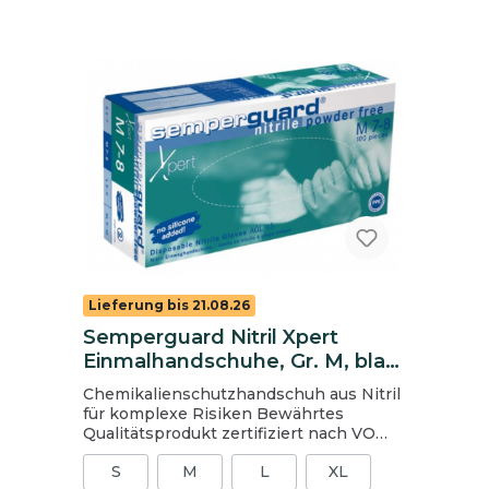
Lieferung bis 21.08.26
Semperguard Nitril Xpert
Einmalhandschuhe, Gr. M, blau,
100 Stück
Chemikalienschutzhandschuh aus Nitril
für komplexe Risiken Bewährtes
Qualitätsprodukt zertifiziert nach VO
1935/2004 für Lebensmittel geeignet
S
M
L
XL
höhere Wandstärke höhere