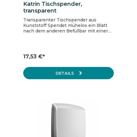
Katrin Tischspender,
transparent
Transparenter Tischspender aus
Kunststoff Spendet mühelos ein Blatt
nach dem anderen Befüllbar mit einer
Packung Katrin Non Stop
Falthandtüchern Geeignet für alle Katrin
Falthandtücher mit einer maximalen
Breite von 20,6 cm Elegante Neuheit für
17,53 €*
Büro, Küche oder Restaurant
DETAILS