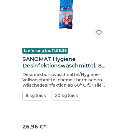
Lieferung bis 11.08.26
SANOMAT Hygiene
Desinfektionswaschmittel, 8
kg Sack
Desinfektionswaschmittel/Hygiene-
Vollwaschmittel chemo-thermischen
Wäschedesinfektion ab 60° C für alle
waschbaren Textilien und Wäschearten
8 kg Sack
20 kg Sack
VAH und RKI zertifiziert Normen:
EN16616 / EN 13727 für Krankenhäuser
und Pflegeheime Sanomat Hygiene
Desinfektions-Vollwaschmittel ist
Bakterizid, Levurozid, Tuberkulozid,
Mykobacterizid, Fungizid, Viruzid (inkl.
26,96 €*
MRSA und Noroviren). Die genaue