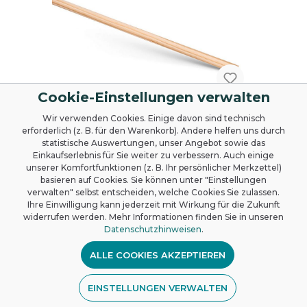
Cookie-Einstellungen verwalten
Wir verwenden Cookies. Einige davon sind technisch
Lieferung bis 11.08.26
erforderlich (z. B. für den Warenkorb). Andere helfen uns durch
Besenstiel 24x1.400 ohne
statistische Auswertungen, unser Angebot sowie das
Konus
Einkaufserlebnis für Sie weiter zu verbessern. Auch einige
unserer Komfortfunktionen (z. B. Ihr persönlicher Merkzettel)
Ein Besenstiel aus Holz mit 140 cm
basieren auf Cookies. Sie können unter "Einstellungen
Länge, bei einem Durchmesser von 23,5
verwalten" selbst entscheiden, welche Cookies Sie zulassen.
mm ohne Konus. Preis per Stück, Paket
Ihre Einwilligung kann jederzeit mit Wirkung für die Zukunft
= 25 Stück.
widerrufen werden. Mehr Informationen finden Sie in unseren
Datenschutzhinweisen
.
ALLE COOKIES AKZEPTIEREN
6,57 €*
EINSTELLUNGEN VERWALTEN
DETAILS