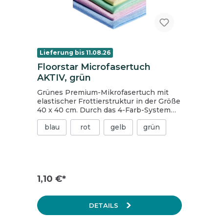
= 10 Packungen
Lieferung bis 11.08.26
Floorstar Microfasertuch
AKTIV, grün
Grünes Premium-Mikrofasertuch mit
elastischer Frottierstruktur in der Größe
40 x 40 cm. Durch das 4-Farb-System
können Sie den Einsatzzweck des
blau
rot
gelb
grün
Tuches einfach kenntlich machen. Das
Tuch ist universell einsetzbar und für
alle Anwendungen in der
Unterhaltsreinigung geeignet. Es
verfügt über eine doppelte Kettelung.
1,10 €*
DETAILS