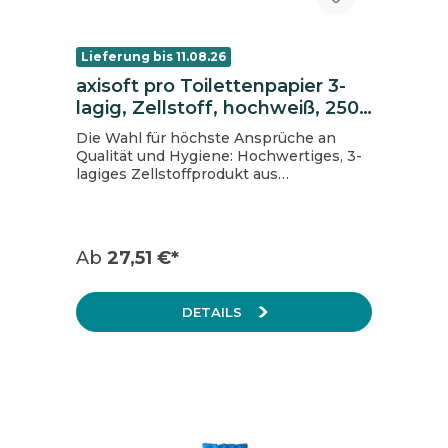
Lieferung bis 11.08.26
axisoft pro Toilettenpapier 3-
lagig, Zellstoff, hochweiß, 250
Blatt pro Rolle, 72 Rollen
Die Wahl für höchste Ansprüche an
Qualität und Hygiene: Hochwertiges, 3-
lagiges Zellstoffprodukt aus
nachhaltiger Forstwirtschaft. Supersoft,
hochweiß und saugstark. Die
Folienverpackung ist zu 100%
recyclebar und enthält mindestens 60%
Ab
27,51 €*
Recyclinganteil PCR. Marke: axisoft pro
Stückzahl VE: 72 Rollen á 250Blatt
Farbe: hochweiß Falz: / Lage: 3-lagig
DETAILS
Hülsendurchmesser (cm): 4,3
Rollenlänge (m): 27,5 Anzahl VE/Palette:
28