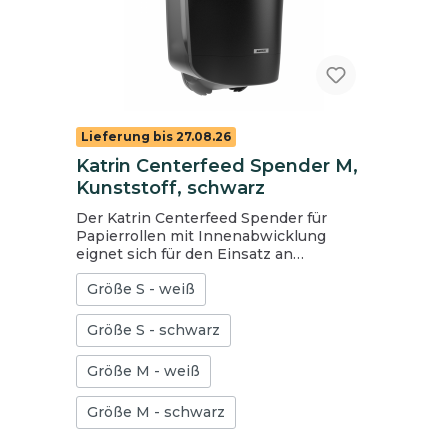
Lieferung bis 27.08.26
Katrin Centerfeed Spender M,
Kunststoff, schwarz
Der Katrin Centerfeed Spender für
Papierrollen mit Innenabwicklung
eignet sich für den Einsatz an
Arbeitsplätzen und in Waschräumen.
Größe S - weiß
Verfügbar in 2 Größen: S und M
Bedarfsgerechte, einhändige Entnahme
des Papiers. Leichtes Abreißen des
Größe S - schwarz
Papiers dank Abrisskanten im Vorder-
und Seitenbereich des Spenders.
Größe M - weiß
Sichere Entnahme des Papiers durch
nach innen gerichtete Abrisskanten.
Größe M - schwarz
Einfaches Einlegen einer neuer Rolle
dank der frontalen Öffnung im