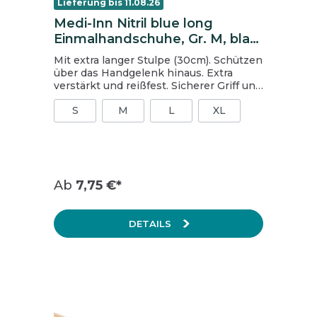
Lieferung bis 11.08.26
Medi-Inn Nitril blue long
Einmalhandschuhe, Gr. M, blau,
ungepudert
Mit extra langer Stulpe (30cm). Schützen
über das Handgelenk hinaus. Extra
verstärkt und reißfest. Sicherer Griff und
gutes Tastgefühl dank Texturierung an
S
M
L
XL
den Fingern. puderfrei blau chloriniert
AQL 1.5 EN 420, EN ISO 374-1 und 5, EN
455 Medizinprodukt Klasse I gem. RL
93/42/EWG Einmalschutzhandschuh
Kategorie III gem. VO 2016/425 (zeitlich
begrenzter Schutz gegen chemische
Ab
7,75 €*
Einwirkung) Geeignet für
Lebensmittelkontakt gem. Verordnung
(EC) 1935/2004 Größe: M Inhalt:
DETAILS
1 Packung = 100 Stück, 1 Karton = 10
Packungen