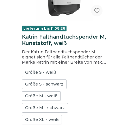
Lieferung bis 11.08.26
Katrin Falthandtuchspender M,
Kunststoff, weiß
Der Katrin Falthandtuchspender M
eignet sich für alle Falthandtücher der
Marke Katrin mit einer Breite von max.
240 mm. Für ein einfaches Nachfüllen
Größe S - weiß
lässt sich der Falthandtuchspender M
nach oben hin öffnen. Dank der
transparenten Seiten ist leicht zu
Größe S - schwarz
erkennen, wann der Spender
nachgefüllt werden muss. Freie Wahl
Größe M - weiß
bei der Nutzung der Schließfunktion
(mit oder ohne Schlüssel). Frontale
Größe M - schwarz
Halterungen sorgen dafür, dass der
Papierstapel sicher platziert ist, und
vereinfachen so das Befüllen.
Größe XL - weiß
Zusätzliche Stützrippen im Inneren des