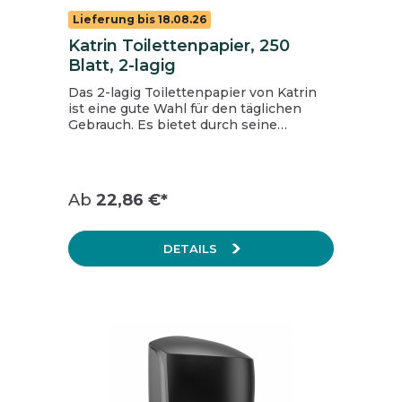
Lieferung bis 18.08.26
Katrin Toilettenpapier, 250
Blatt, 2-lagig
Das 2-lagig Toilettenpapier von Katrin
ist eine gute Wahl für den täglichen
Gebrauch. Es bietet durch seine
hochwertigen Fasern gutes und
saugfähiges Papier, welches sich
dennoch unter normalen
Nutzungsbedingungen in nachweislich
Ab
22,86 €*
90 Sekunden in Wasser auflöst. Lagen: 2
Rollen/VE: 64 Blatt/Rolle: 250
VE/Palette: 30 Zertifiziert mit dem
DETAILS
Blauen Engel und dem EU Ecolabel
Dermatologisch getestet