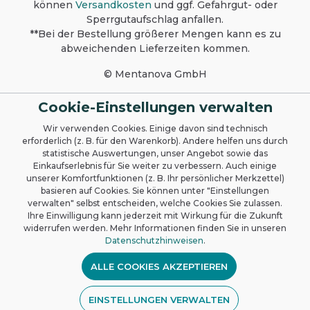
können
Versandkosten
und ggf. Gefahrgut- oder
Unbeschichteten Boden einstufig
Sperrgutaufschlag anfallen.
nasswischen, trocknen lassen und
**Bei der Bestellung größerer Mengen kann es zu
auspolieren. Pflegeempfehlung
beachten. Produktsicherheit, Lagerung
abweichenden Lieferzeiten kommen.
und Umweltschutz Sicherheit: Dieses
Produkt ist für den gewerblichen
© Mentanova GmbH
Gebrauch bestimmt. Von Kindern
fernhalten. Nicht mit anderen
Cookie-Einstellungen verwalten
Produkten mischen. Sprühnebel nicht
einatmen. Bei manueller Anwendung
Wir verwenden Cookies. Einige davon sind technisch
empfiehlt sich das Tragen von
erforderlich (z. B. für den Warenkorb). Andere helfen uns durch
Handschuhen. Sicherheitsdatenblatt auf
statistische Auswertungen, unser Angebot sowie das
Anfrage für berufsmäßige Verwender
Einkaufserlebnis für Sie weiter zu verbessern. Auch einige
erhältlich. Lagerung: Nur im
unserer Komfortfunktionen (z. B. Ihr persönlicher Merkzettel)
Originalgebinde und trocken lagern.
basieren auf Cookies. Sie können unter "Einstellungen
Extreme Temperaturen und
verwalten" selbst entscheiden, welche Cookies Sie zulassen.
Sonneneinstrahlung meiden. Vor Frost
Ihre Einwilligung kann jederzeit mit Wirkung für die Zukunft
schützen. Umweltschutz: Richtige
widerrufen werden. Mehr Informationen finden Sie in unseren
Dosierung spart Kosten und schont die
Datenschutzhinweisen
.
Umwelt. Packung nur völlig restentleert
der Wertstoffsammlung zuführen.
ALLE COOKIES AKZEPTIEREN
Produktcode: GU 50. Zertifikate und
Auszeichnungen
EINSTELLUNGEN VERWALTEN