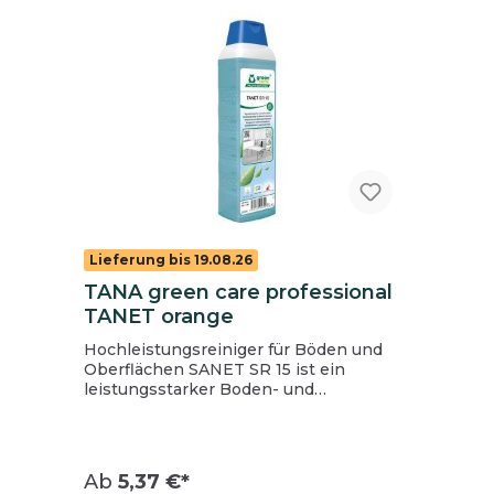
Lieferung bis 19.08.26
TANA green care professional
TANET orange
Hochleistungsreiniger für Böden und
Oberflächen SANET SR 15 ist ein
leistungsstarker Boden- und
Oberflächenreiniger mit
außergewöhnlichen
Umwelteigenschaften. Es respektiert
die biologischen Kreisläufe und sorgt für
Ab
5,37 €*
die Gesundheit der Menschen und die