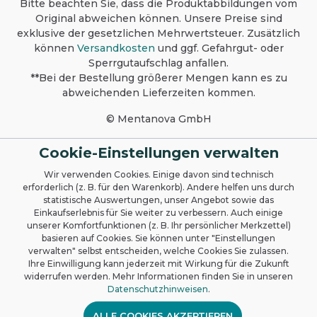
beachten. Produktsicherheit, Lagerung
Bitte beachten Sie, dass die Produktabbildungen vom
und Umweltschutz Sicherheit: Dieses
Original abweichen können. Unsere Preise sind
Produkt ist nur für den gewerblichen
exklusive der gesetzlichen Mehrwertsteuer. Zusätzlich
Gebrauch bestimmt.
können
Versandkosten
und ggf. Gefahrgut- oder
Materialverträglichkeit vor Anwendung
Sperrgutaufschlag anfallen.
an unauffälliger Stelle testen.
Ausführliche Informationen siehe
**Bei der Bestellung größerer Mengen kann es zu
Sicherheitsdatenblatt. Lagerung: Bei
abweichenden Lieferzeiten kommen.
Raumtemperatur im Originalbehälter
lagern. Umweltschutz: Packung nur
© Mentanova GmbH
völlig restentleert der
Wertstoffsammlung zuführen.
Cookie-Einstellungen verwalten
Wir verwenden Cookies. Einige davon sind technisch
erforderlich (z. B. für den Warenkorb). Andere helfen uns durch
statistische Auswertungen, unser Angebot sowie das
Einkaufserlebnis für Sie weiter zu verbessern. Auch einige
unserer Komfortfunktionen (z. B. Ihr persönlicher Merkzettel)
basieren auf Cookies. Sie können unter "Einstellungen
verwalten" selbst entscheiden, welche Cookies Sie zulassen.
Ihre Einwilligung kann jederzeit mit Wirkung für die Zukunft
widerrufen werden. Mehr Informationen finden Sie in unseren
Datenschutzhinweisen
.
ALLE COOKIES AKZEPTIEREN