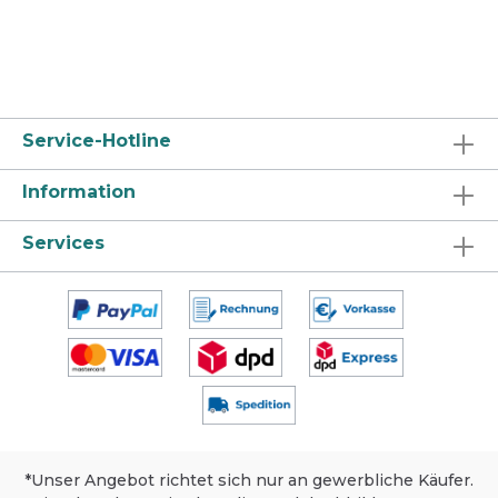
abwischen. Maschinelle
Parfümfreiheit sorgt TANET multitan für
Bodenreinigung: Kann im
keinerlei Belastung der Raumluft. Durch
Scheuersaugautomaten angewendet
die sofortige Komplexierung von
werden. Produktsicherheit, Lagerung
Schmutzpartikeln sorgt TANET multitan
und Umweltschutz Sicherheit: Dieses
für ein gleichmäßiges
Produkt ist für den gewerblichen
Reinigungsergebnis ohne Rückstände.
Gebrauch bestimmt. Von Kindern
Eigenschaften Effizient Vielseitig
Service-Hotline
fernhalten. Nicht mit anderen
Geringe Rückstände
Produkten mischen. Sprühnebel nicht
Anwendungsbereich Auf allen
einatmen. Sicherheitsdatenblatt auf
Information
feuchtigkeitsbeständigen Oberflächen
Anfrage für berufsmäßige Verwender
im Verwaltungsbereich, in
erhältlich. Bei manueller Anwendung
Nasszellenbereichen, in der
Services
empfiehlt sich das Tragen von
Lebensmittelverarbeitung, öffentlichen
Handschuhen. Lagerung: Nur im
Einrichtungen, Industriebetrieben usw.
Originalgebinde und trocken lagern.
universell einsetzbar. Anwendung und
Extreme Temperaturen und
Dosierung Dosierung gemäß Art der
Sonneneinstrahlung meiden. Vor Frost
Anwendung und Grad der
schützen. Umweltschutz: Richtige
Verschmutzung. Bitte Hinweise
Dosierung spart Kosten und schont die
beachten. Fußbodenreinigung: Boden
Umwelt. Packung nur völlig restentleert
mit sauberem Wischbezug nass
der Wertstoffsammlung zuführen.
wischen. Maschinelle Bodenreinigung:
Produktcode: GU 50. Zertifikate und
Kann im Scheuersaugautomaten
Auszeichnungen
angewendet werden. Sprühflasche:
Reinigungs- und Pflegeempfehlung
*Unser Angebot richtet sich nur an gewerbliche Käufer.