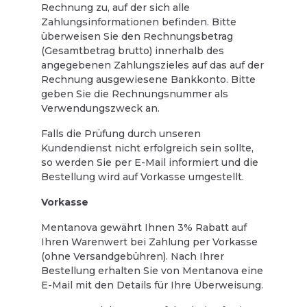
Rechnung zu, auf der sich alle
Zahlungsinformationen befinden. Bitte
überweisen Sie den Rechnungsbetrag
(Gesamtbetrag brutto) innerhalb des
angegebenen Zahlungszieles auf das auf der
Rechnung ausgewiesene Bankkonto. Bitte
geben Sie die Rechnungsnummer als
Verwendungszweck an.
Falls die Prüfung durch unseren
Kundendienst nicht erfolgreich sein sollte,
so werden Sie per E-Mail informiert und die
Bestellung wird auf Vorkasse umgestellt.
Vorkasse
Mentanova gewährt Ihnen 3% Rabatt auf
Ihren Warenwert bei Zahlung per Vorkasse
(ohne Versandgebühren). Nach Ihrer
Bestellung erhalten Sie von Mentanova eine
E-Mail mit den Details für Ihre Überweisung.