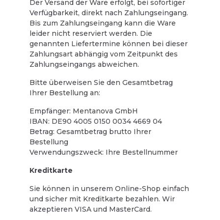
Der Versand der Ware erfolgt, bei sofortiger
Verfügbarkeit, direkt nach Zahlungseingang.
Bis zum Zahlungseingang kann die Ware
leider nicht reserviert werden. Die
genannten Liefertermine können bei dieser
Zahlungsart abhängig vom Zeitpunkt des
Zahlungseingangs abweichen.
Bitte überweisen Sie den Gesamtbetrag
Ihrer Bestellung an:
Empfänger: Mentanova GmbH
IBAN: DE90 4005 0150 0034 4669 04
Betrag: Gesamtbetrag brutto Ihrer
Bestellung
Verwendungszweck: Ihre Bestellnummer
Kreditkarte
Sie können in unserem Online-Shop einfach
und sicher mit Kreditkarte bezahlen. Wir
akzeptieren VISA und MasterCard.