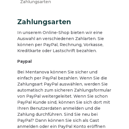
Zahlungsarten
Zahlungsarten
In unserem Online-Shop bieten wir eine
Auswahl an verschiedenen Zahlarten. Sie
können per PayPal, Rechnung, Vorkasse,
Kreditkarte oder Lastschrift bezahlen.
Paypal
Bei Mentanova können Sie sicher und
einfach per PayPal bezahlen. Wenn Sie die
Zahlungsart PayPal auswählen, werden Sie
automatisch zum sicheren Zahlungsformular
von PayPal weitergeleitet. Wenn Sie schon
PayPal Kunde sind, können Sie sich dort mit
Ihren Benutzerdaten anmelden und die
Zahlung durchführen. Sind Sie neu bei
PayPal? Dann können Sie sich als Gast
anmelden oder ein PayPal Konto eröffnen