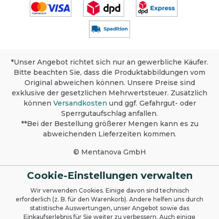
*Unser Angebot richtet sich nur an gewerbliche Käufer.
Bitte beachten Sie, dass die Produktabbildungen vom
Original abweichen können. Unsere Preise sind
exklusive der gesetzlichen Mehrwertsteuer. Zusätzlich
können
Versandkosten
und ggf. Gefahrgut- oder
Sperrgutaufschlag anfallen.
**Bei der Bestellung größerer Mengen kann es zu
abweichenden Lieferzeiten kommen.
© Mentanova GmbH
Cookie-Einstellungen verwalten
Wir verwenden Cookies. Einige davon sind technisch
erforderlich (z. B. für den Warenkorb). Andere helfen uns durch
statistische Auswertungen, unser Angebot sowie das
Einkaufserlebnis für Sie weiter zu verbessern. Auch einige