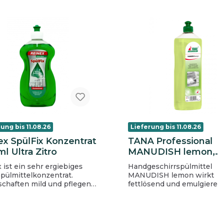
lisothiazolinone
ung bis 11.08.26
Lieferung bis 11.08.26
ex SpülFix Konzentrat
TANA Professional
l Ultra Zitro
MANUDISH lemon,
Handspülmittel 1 l
x ist ein sehr ergiebiges
Handgeschirrspülmittel
pülmittelkonzentrat.
MANUDISH lemon wirkt
n mild und pflegend
fettlösend und emulgiere
mer Duft starke
Geeignet für alle Arten v
Fettlösekraft PH-Neutral
Geschirr. Durch die Wirksamkeit
selbst in kaltem Wasser 