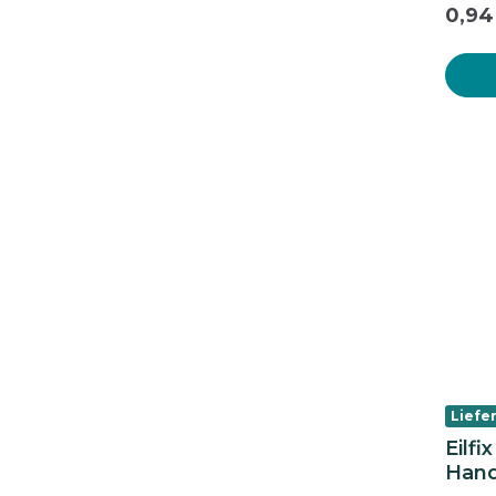
0,94
Liefer
Eilfi
Hand