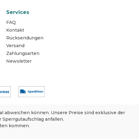
s z. B.
t
Services
FAQ
ng
Kontakt
r
Rücksendungen
nweise
Versand
r Bei
Zahlungsarten
n: Das
Newsletter
chwamm
te
aufrechte
ropfen
hutz
h
enblatt
ßige
nal abweichen können. Unsere Preise sind exklusive der
odukt-
 Sperrgutaufschlag anfallen.
eiten kommen.
cken
turen