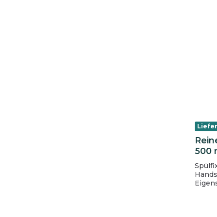
Mehty
Liefer
Rein
500 m
Spülfi
Hands
Eigenschafte
angeneh