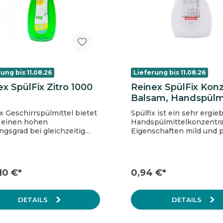
ung bis 11.08.26
Lieferung bis 11.08.26
ex SpülFix Zitro 1000
Reinex SpülFix Kon
Balsam, Handspülm
500 ml
x Geschirrspülmittel bietet
Spülfix ist ein sehr ergie
 einen hohen
Handspülmittelkonzentra
gsgrad bei gleichzeitig
Eigenschaften mild und pflegend
geringer Umweltbelastung.
angenehmer Duft starke
ten PH-neutral
Fettlösekraft PH-Neutral
ehmer Zitrusduft
 Extra-Fettlösekraft
,10 €*
0,94 €*
r (ca. 6ml) auf
r Wasser - sehr ergiebig
5-15% Anionische
DETAILS
DETAILS
e, enthält Duftstoffe,
ne, Citral,
chloroisothiazolinone,