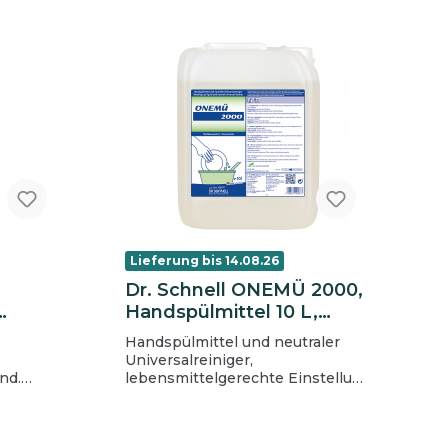
in der Anwendung Dosierung: Ein
Spritzer auf 10l Wasser genügt.
Inhaltsstoffe(gem. EG-
Empfehlung): 5-
15%anionischeTenside, unter 5%
nichtionische Tenside. Enthält
Konservierungsmittel. Weitere
Inhaltsstoffe: Zitronensäure,
Natriumchlorid, Parfümöl.
Lieferung bis 14.08.26
Dr. Schnell ONEMÜ 2000,
Handspülmittel 10 L,
Kanister
Handspülmittel und neutraler
Universalreiniger,
nd.
lebensmittelgerechte Einstellung
on
- farbstofffrei und geruchsneutral,
hautmild, HACCP-Bescheinigung
zeit- und
liegt vor, zur manuellen Gläser-,