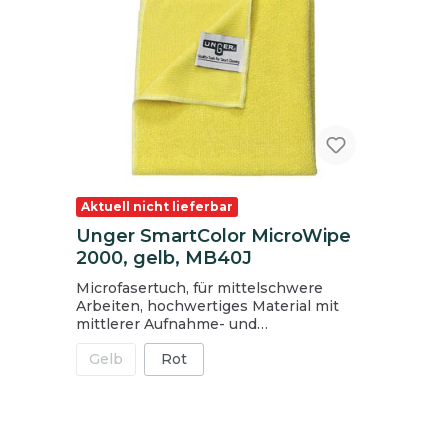
Aktuell nicht lieferbar
Unger SmartColor MicroWipe
2000, gelb, MB40J
Microfasertuch, für mittelschwere
Arbeiten, hochwertiges Material mit
mittlerer Aufnahme- und
Reinigungskraft für allgemeine
Gelb
Rot
Reinigungsaufgaben, für Hand- oder
normale Wasch- / Trockenzyklen,, auf
vielzähligen Oberflächen anwendbar, für
mittlere Verschmutzungsgrade,
Flüssigkeitsaufnahme bis 1400 ml,