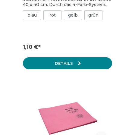
40 x 40 cm. Durch das 4-Farb-System
können Sie den Einsatzzweck des
blau
rot
gelb
grün
Tuches einfach kenntlich machen. Das
Tuch ist universell einsetzbar und für
alle Anwendungen in der
Unterhaltsreinigung geeignet. Es
verfügt über eine doppelte Kettelung.
1,10 €*
DETAILS