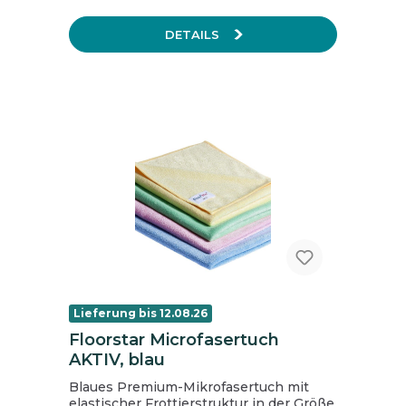
waschbar bis 90°C hohe Lebensdauer
stabile Qualität mit doppelt vernähten
DETAILS
Kanten 1 Packung = 5 Stk., 1 Karton = 100
Stk.
Lieferung bis 12.08.26
Floorstar Microfasertuch
AKTIV, blau
Blaues Premium-Mikrofasertuch mit
elastischer Frottierstruktur in der Größe