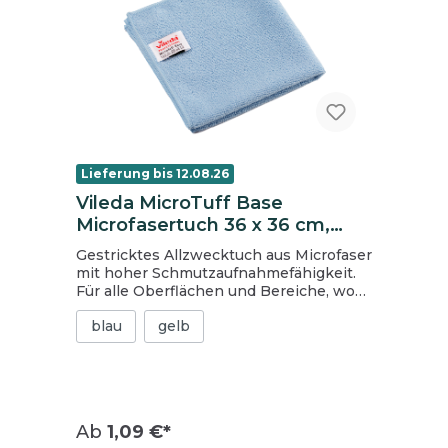
Lieferung bis 12.08.26
Vileda MicroTuff Base
Microfasertuch 36 x 36 cm,
blau
Gestricktes Allzwecktuch aus Microfaser
mit hoher Schmutzaufnahmefähigkeit.
Für alle Oberflächen und Bereiche, wo
schnelles und effektives Reinigen
blau
gelb
erforderlich ist. Mithilfe der
Farbkodierung kann ein
Reinigungsprozess, gemäß
Hygienestandards und HACCP-
Richtlinien angewandt werden. zur
Aufbereitung und für die Eimer- und
Ab
1,09 €*
Sprühreinigungsmethode geeignet