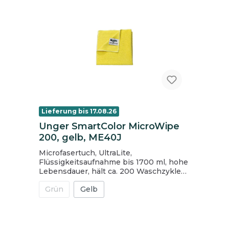
Maximale Aufnahmekraft.
Lieferung bis 17.08.26
Unger SmartColor MicroWipe
200, gelb, ME40J
Microfasertuch, UltraLite,
Flüssigkeitsaufnahme bis 1700 ml, hohe
Lebensdauer, hält ca. 200 Waschzyklen,
geeignet für stärkste Ansprüche auch
Grün
Gelb
industrieller Verschmutzungen, nimmt
Trockenstaub, gebundenen Staub, Öl
auf, Farbkodierung zur besseren
Erkennung, verhindert die
Keimverschleppung in andere Bereiche,