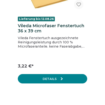
Lieferung bis 12.08.26
Vileda Microfaser Fenstertuch
36 x 39 cm
Vileda Fenstertuch ausgezeichnete
Reinigungsleistung durch 100 %
Microfaseranteile. keine Faserabgabe,
ideal für schnelles und effizientes
Fensterputzen hohe Saugfähigkeit
waschbar bis 40°C reinigt streifen und
fusselfrei sorgt für eine optimale
3,22 €*
Trockenkraft Inhalt: Packung = 10 Stk.
DETAILS