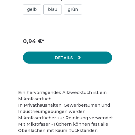
Reinigungseigenschaften eines
gelb
blau
grün
Microfasertuches. Hohe Lebensdauer,
da das Tuch bei der Wäsche nicht
zerfällt und sich nicht auflöst. Für glatte
Oberflächen geeignet. Waschbar: bis
60°C (bleichen nicht erlaubt), nicht
bügeln oder chemisch reinigen Maße:
0,94 €*
23 x 23 cm 1 Packung = 10 Tücher
DETAILS
Ein hervorragendes Allzwecktuch ist ein
Mikrofasertuch.
In Privathaushalten, Gewerberäumen und
Industrieumgebungen werden
Mikrofasertücher zur Reinigung verwendet.
Mit Mikrofaser -Tüchern können fast alle
Oberflächen mit kaum Rückständen