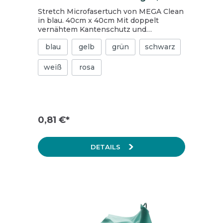
Stretch Microfasertuch von MEGA Clean
in blau. 40cm x 40cm Mit doppelt
vernähtem Kantenschutz und
zusätzlichem Qualitäts-Einfassband
blau
gelb
grün
schwarz
Hohe Lebensdauer Mega Aufnahmekraft
von Schmutz und Flüssigkeit Silikonfrei
Waschmaschinenfest bis 95°
weiß
rosa
Trocknergeeignet 80 % Polyester / 20 %
Polyamide
0,81 €*
DETAILS