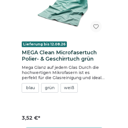
Lieferung bis 12.08.26
MEGA Clean Microfasertuch
Polier- & Geschirrtuch grün
Mega Glanz auf jedem Glas Durch die
hochwertigen Mikrofasern ist es
perfekt für die Glasreinigung und ideal
für große Flächen Als Lederersatz
blau
grün
weiß
geeignet Mit stabilem Aufhänger Mit
doppelt vernähtem Kantenschutz und
zusätzlichem Qualitäts-Einfassband
Waschmaschinenfest und Trockner
geeignet Materialzusammensetzung: 80
% Polyester / 20 % Polyamide
3,52 €*