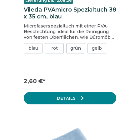
Lieferung bis 12.08.26
Vileda PVAmicro Spezialtuch 38
x 35 cm, blau
Microfaserspezialtuch mit einer PVA-
Beschichtung, ideal für die Reinigung
von festen Oberflächen, wie Büromöbel,
Glas und Edelstahl. hohe
blau
rot
grün
gelb
Flächenleistung von bis zu 25 qm durch
homogene Wasserabgabe bis zu 99,99%
Viren-Entfernung gute Saugfähigkeit
reinigt streifenfrei Material 80 %
Polyester und 20 % Polyamid,
Beschichtung 100 % Polyvinylalkohol
2,60 €*
schont die Oberflächen 1 Karton = 20
Packungen, 1 Packung = 5 Stk.
DETAILS