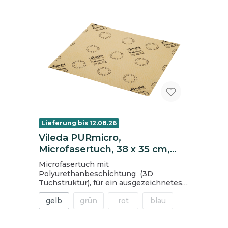
Lieferung bis 12.08.26
Vileda PURmicro,
Microfasertuch, 38 x 35 cm,
gelb (Raumprofi)
Microfasertuch mit
Polyurethanbeschichtung (3D
Tuchstruktur), für ein ausgezeichnetes
Reinigungsergebnis, insbesondere für
gelb
grün
rot
blau
die Reinigung von Oberflächen, wie Glas
oder Edelstahl. zur Feucht- und
Nassreinigung streifenfreie