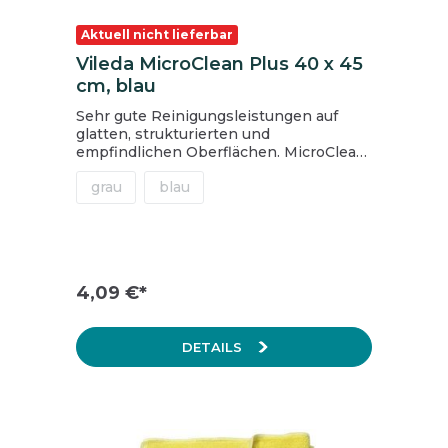
Aktuell nicht lieferbar
Vileda MicroClean Plus 40 x 45
cm, blau
Sehr gute Reinigungsleistungen auf
glatten, strukturierten und
empfindlichen Oberflächen. MicroClean
Plus besteht aus Endlosmicrofasern, die
grau
blau
auf einem patentierten Freudenberg
Vliesstoff-Produktionsprozess basieren.
32-fach gesplittet beständig gegenüber
Desinfektionsmitteln und Peroxiden
reinigt streifen und fusselfrei kann
nebelfeucht, trocken und nass
4,09 €*
eingesetzt werden
DETAILS