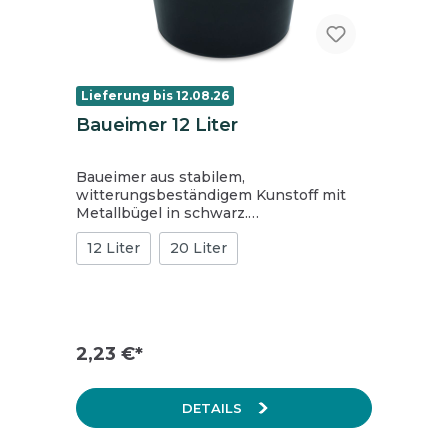
Lieferung bis 12.08.26
Baueimer 12 Liter
Baueimer aus stabilem,
witterungsbeständigem Kunstoff mit
Metallbügel in schwarz.
Fassungsvermögen: 12,0 l. Maße (L x B x
12 Liter
20 Liter
H): 31 x 31 x 25 cm.
2,23 €*
DETAILS