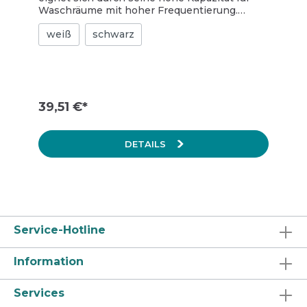
Waschräume mit hoher Frequentierung.
Fassungsvermögen für zwei
weiß
schwarz
Toilettenpapierrollen (= 1.600 Blatt) sorgt für
stets ausreichendes Papier. Nahtlose
Papierentnahme dank automatischem
Rollentransfersystem. Kontrollierter
Verbrauch durch einstellbare Rollenbremse.
Dank der transparenten Seiten ist leicht zu
39,51 €*
erkennen, wann der Spender nachgefüllt
werden muss. Die zweite Rolle kann bereits
eingelegt werden, wenn die erste noch in
DETAILS
Benutzung ist, sodass ständig Papier
verfügbar ist. Erst wenn die erste Rolle
vollständig aufgebraucht ist, fällt die zweite
automatisch nach, sodass kein Papier
verschwendet wird. Dank des optimierten
Designs befindet sich das Papier immer an
der Vorderseite der Spenderöffnung und ist
Service-Hotline
somit leicht zugänglich. Freie Wahl bei der
Nutzung der Schließfunktion (mit oder ohne
Schlüssel) Hauptrohstoffe der wichtigsten
Information
Kunststoffteile und des Schlosses: ABS
(Acrylnitril-Butadien-Styrol), PC
Services
(Polycarbonat), POM (Polyoxymethylen) Die
Katrin Inclusive Spender sind