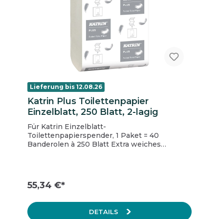
den UL94-Brandschutzbestimmungen (EU).
Lieferung bis 12.08.26
Katrin Plus Toilettenpapier
Einzelblatt, 250 Blatt, 2-lagig
Für Katrin Einzelblatt-
Toilettenpapierspender, 1 Paket = 40
Banderolen à 250 Blatt Extra weiches
Toilettenpapier von höchster Qualität 2-lagig,
weiß Hygienisch - Einzelblattausgabe zur
Verbrauchsreduzierung Zertifiziert mit dem
Nordic Swan Umweltzeichen Zertifiziert mit
55,34 €*
dem EU-Ecolabel
DETAILS