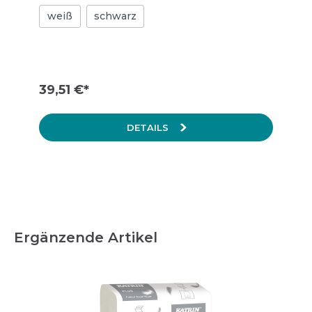
Fassungsvermögen für zwei
weiß
schwarz
Toilettenpapierrollen (= 1.600 Blatt) sorgt für
stets ausreichendes Papier. Nahtlose
Papierentnahme dank automatischem
Rollentransfersystem. Kontrollierter
Verbrauch durch einstellbare Rollenbremse.
Dank der transparenten Seiten ist leicht zu
39,51 €*
erkennen, wann der Spender nachgefüllt
werden muss. Die zweite Rolle kann bereits
eingelegt werden, wenn die erste noch in
DETAILS
Benutzung ist, sodass ständig Papier
verfügbar ist. Erst wenn die erste Rolle
vollständig aufgebraucht ist, fällt die zweite
automatisch nach, sodass kein Papier
verschwendet wird. Dank des optimierten
Designs befindet sich das Papier immer an
der Vorderseite der Spenderöffnung und ist
somit leicht zugänglich. Freie Wahl bei der
Nutzung der Schließfunktion (mit oder ohne
Ergänzende Artikel
Schlüssel) Hauptrohstoffe der wichtigsten
Kunststoffteile und des Schlosses: ABS
(Acrylnitril-Butadien-Styrol), PC
(Polycarbonat), POM (Polyoxymethylen) Die
Katrin Inclusive Spender sind
hochtemperaturbeständig und entsprechen