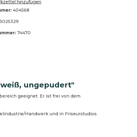
zettel hinzufügen
mmer:
404568
3025329
Spedition und
Busunternehmen
nummer:
74470
reinigung
Bodenreinigung
Oberflächenreinigung
Teeküche
Sanitärreinigung
Waschmittel
Desinfektion
ubehör
 weiß, ungepudert"
Reinigungsgeräte
hraum
ereich geeignet. Er ist frei von dem
Hygienepapier und Waschraum
Betriebsausstattung
Schutzausrüstung
elindustrie/Handwerk und in Friseurstudios.