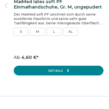
MaiMed latex soft PF
Einmalhandschuhe, Gr. M, ungepudert
Der MaiMed soft PF zeichnet sich durch seine
exzellente Passform und seine sehr gute
Tastfähigkeit aus. Seine mikrogeraute Oberfläche
verleiht ihm zudem eine hohe Griffigkeit.
S
M
L
XL
Insgesamt ist der MaiMed soft PF sehr
strapazierfähig und reißfest. Geeignet für
stationäre und ambulante Pflegeeinrichtungen
sowie den niedergelassenen Bereich. Inhalt: 1
Packung = 100 Stück, 1 Karton = 10 Packungen
Weitere Informationen finden Sie im Technischen
Ab
4,60 €*
Datenblatt.
DETAILS