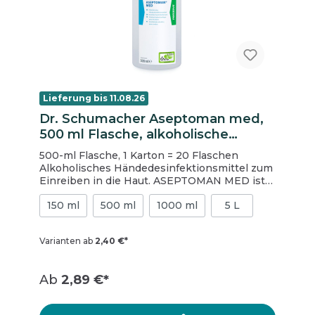
Lieferung bis 11.08.26
Dr. Schumacher Aseptoman med,
500 ml Flasche, alkoholische
Händedesinfektion
500-ml Flasche, 1 Karton = 20 Flaschen
Alkoholisches Händedesinfektionsmittel zum
Einreiben in die Haut. ASEPTOMAN MED ist
das ideale Produkt für die tägliche
150 ml
500 ml
1000 ml
5 L
Anwendung. Durch seinen niedrigen
Alkoholanteil ist es besonders hautfreundlich
und verfügt trotzdem über ein breites
Varianten ab
2,40 €*
Wirkspektrum. ASEPTOMAN MED ist
innerhalb der hygienischen
Händedesinfektion wirksam gegen Noro-,
Ab
2,89 €*
Rota- und Adenoviren und erfüllt die
Anforderungen an Händedesinfektionsmittel
zur Verwendung bei Ausbrüchen von diesen