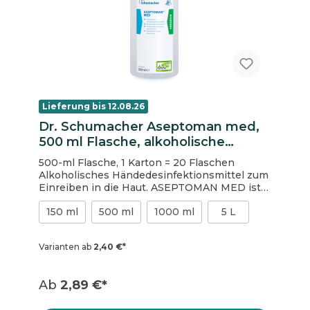
Lieferung bis 12.08.26
Dr. Schumacher Aseptoman med,
500 ml Flasche, alkoholische
Händedesinfektion
500-ml Flasche, 1 Karton = 20 Flaschen
Alkoholisches Händedesinfektionsmittel zum
Einreiben in die Haut. ASEPTOMAN MED ist
das ideale Produkt für die tägliche
150 ml
500 ml
1000 ml
5 L
Anwendung. Durch seinen niedrigen
Alkoholanteil ist es besonders hautfreundlich
und verfügt trotzdem über ein breites
Varianten ab
2,40 €*
Wirkspektrum. ASEPTOMAN MED ist
innerhalb der hygienischen
Händedesinfektion wirksam gegen Noro-,
Ab
2,89 €*
Rota- und Adenoviren und erfüllt die
Anforderungen an Händedesinfektionsmittel