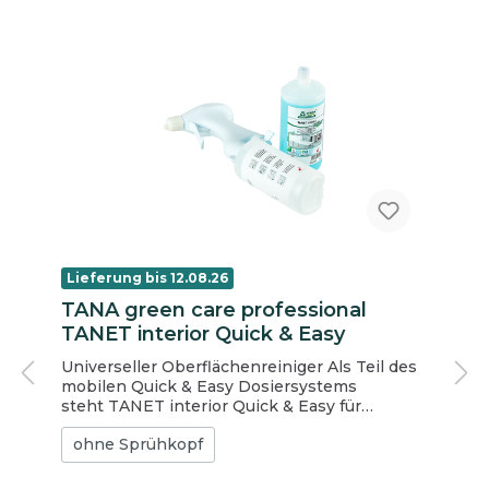
Lieferung bis 12.08.26
TANA green care professional
TANET interior Quick & Easy
Universeller Oberflächenreiniger Als Teil des
mobilen Quick & Easy Dosiersystems
steht TANET interior Quick & Easy für
herausragende Leistung mit bei effizientem
ohne Sprühkopf
Arbeitseinsatz und geringe
Anwendungskosten. Achtung: Es handelt sich
nur um die Flasche ohne Sprühkopf. Der