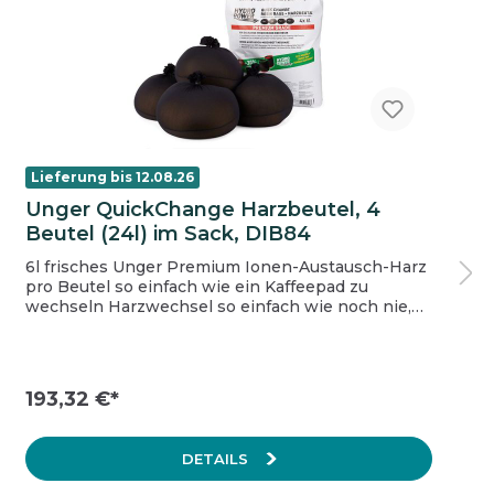
Lieferung bis 12.08.26
Unger QuickChange Harzbeutel, 4
Beutel (24l) im Sack, DIB84
6l frisches Unger Premium Ionen-Austausch-Harz
pro Beutel so einfach wie ein Kaffeepad zu
wechseln Harzwechsel so einfach wie noch nie,
auch unterwegs optimierte Harznutzung
193,32 €*
DETAILS