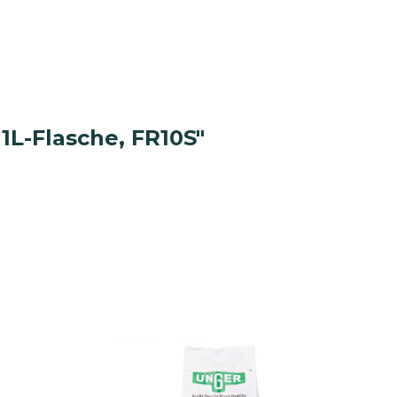
Spedition und
Busunternehmen
reinigung
Bodenreinigung
1L-Flasche, FR10S"
Oberflächenreinigung
Teeküche
Sanitärreinigung
Waschmittel
Desinfektion
ubehör
Reinigungsgeräte
hraum
Hygienepapier und Waschraum
Betriebsausstattung
Schutzausrüstung