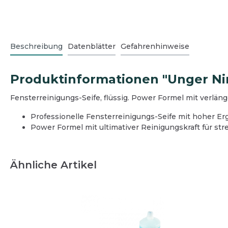
Eingangsbereich
Außen
Büro
Hausme
Schmutzfangmatten
Grünb
Beschreibung
Datenblätter
Gefahrenhinweise
Bodenreinigung
Boden
Desinfektionsmittelspender
Graffi
Oberflächenreinigung
Oberf
Winter
Produktinformationen "Unger Ninj
Teeküche
Teekü
Reini
Sanitärreinigung
Sanitä
Fensterreinigungs-Seife, flüssig. Power Formel mit verlän
Desinfektion
Wasch
Professionelle Fensterreinigungs-Seife mit hoher Ergi
Reinigungsgeräte und Zubehör
Desinf
Power Formel mit ultimativer Reinigungskraft für str
Hygienepapier und Waschraum
Reini
Betriebsausstattung
Hygie
Betrie
Ähnliche Artikel
Schut
Spargelhöfe