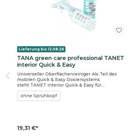
Einmalhandschuhe
Arbeitshandschuhe (Mehrweg)
Lieferung bis 12.08.26
TANA green care professional TANET
interior Quick & Easy
Universeller Oberflächenreiniger Als Teil des
mobilen Quick & Easy Dosiersystems
steht TANET interior Quick & Easy für
herausragende Leistung mit bei effizientem
ohne Sprühkopf
Arbeitseinsatz und geringe Anwendungskosten.
Achtung: Es handelt sich nur um die Flasche ohne
Sprühkopf. Der passende Sprühkopf ist
hier separat erhältlich. CLP-frei in der Anwendung
bietet das Produkt maximale Anwendersicherheit.
Dank seiner einzigartigen Formulierung trocknet
19,31 €*
dieser Reiniger schnell ohne Streifen und
Schlieren zu hinterlassen. Das Produkt überzeugt