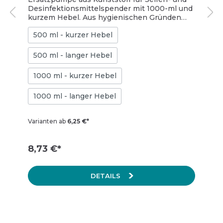
kurzer Hebel
Desinfektionsmittelspender mit 1000-ml und
kurzem Hebel. Aus hygienischen Gründen
sollten die Pumpen in
500 ml - kurzer Hebel
Desinfektionsmittelspendern regelmäßig
ausgetauscht werden. Die Spender, die zu
diesen Pumpen passen, finden Sie weiter
500 ml - langer Hebel
unten verlinkt.
1000 ml - kurzer Hebel
1000 ml - langer Hebel
Varianten ab
6,25 €*
8,73 €*
DETAILS