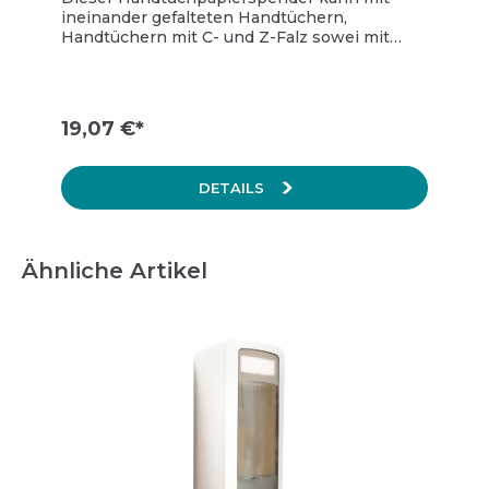
ineinander gefalteten Handtüchern,
Handtüchern mit C- und Z-Falz sowei mit
besonders schmalen Handtüchern befüllt
werden. Großes Sichtfenster für die
Verbrauchskontrolle auf der Vorderseite weiß
mit blauem Sichtfenster Maße: H265 x B290 x
19,07 €*
T145 mm.
DETAILS
Ähnliche Artikel