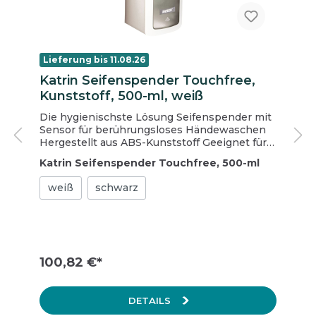
Lieferung bis 11.08.26
Katrin Seifenspender Touchfree,
Kunststoff, 500-ml, weiß
Die hygienischste Lösung Seifenspender mit
Sensor für berührungsloses Händewaschen
Hergestellt aus ABS-Kunststoff Geeignet für
500 ml Schaumseifen- bzw.
Katrin Seifenspender Touchfree, 500-ml
Flüssigseifenpatronen Betrieb durch 4 x C /
LR14-Batterien (nicht im Lieferumfang
weiß
schwarz
enthalten) - Leistungskapazität für 70.000
Dosierungen Kompaktes Design für den
hygienischen Gebrauch Einfach zu
installieren, zu laden und zu reinigen RPumpe
mit Rücksaugfunktion verhindert das Tropfen
und spart Seife Leise Antriebs- und
100,82 €*
Getriebetechnologie für geräuscharmen
Betrieb Vielseitige Verwendung - ob Schaum,
Flüssigkeit oder Gel - alles aus demselben
DETAILS
Spender