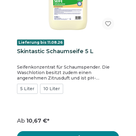
Lieferung bis 11.08.26
Skintastic Schaumseife 5 L
Seifenkonzentrat für Schaumspender. Die
Waschlotion besitzt zudem einen
angenehmen Zitrusduft und ist pH-
hautneutral eingestellt. Sie ist dermatologisch
5 Liter
10 Liter
getestet.
Ab
10,67 €*