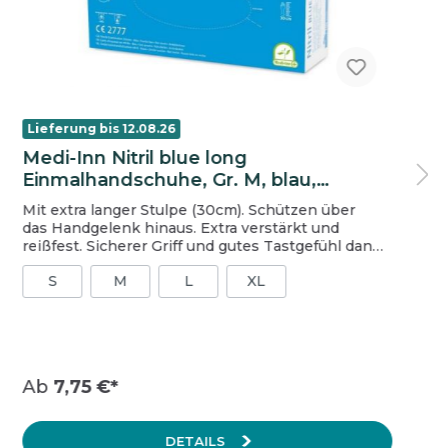
Lieferung bis 12.08.26
Medi-Inn Nitril blue long
Einmalhandschuhe, Gr. M, blau,
ungepudert
Mit extra langer Stulpe (30cm). Schützen über
das Handgelenk hinaus. Extra verstärkt und
reißfest. Sicherer Griff und gutes Tastgefühl dank
Texturierung an den Fingern. puderfrei blau
S
M
L
XL
chloriniert AQL 1.5 EN 420, EN ISO 374-1 und 5, EN
455 Medizinprodukt Klasse I gem. RL 93/42/EWG
Einmalschutzhandschuh Kategorie III gem. VO
2016/425 (zeitlich begrenzter Schutz gegen
chemische Einwirkung) Geeignet für
Lebensmittelkontakt gem. Verordnung (EC)
Ab
7,75 €*
1935/2004 Größe: M Inhalt: 1 Packung = 100 Stück,
1 Karton = 10 Packungen
DETAILS