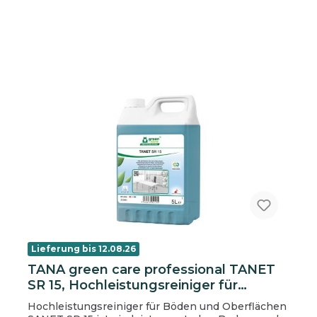
Lieferung bis 12.08.26
TANA green care professional TANET
SR 15, Hochleistungsreiniger für
Böden- und Oberflächen, 5 L Kanister
Hochleistungsreiniger für Böden und Oberflächen