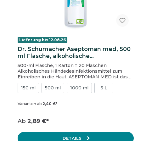
Lieferung bis 12.08.26
Dr. Schumacher Aseptoman med, 500
ml Flasche, alkoholische
Händedesinfektion
500-ml Flasche, 1 Karton = 20 Flaschen
Alkoholisches Händedesinfektionsmittel zum
Einreiben in die Haut. ASEPTOMAN MED ist das
ideale Produkt für die tägliche Anwendung. Durch
150 ml
500 ml
1000 ml
5 L
seinen niedrigen Alkoholanteil ist es besonders
hautfreundlich und verfügt trotzdem über ein
breites Wirkspektrum. ASEPTOMAN MED ist
Varianten ab
2,40 €*
innerhalb der hygienischen Händedesinfektion
wirksam gegen Noro-, Rota- und Adenoviren und
erfüllt die Anforderungen an
Ab
2,89 €*
Händedesinfektionsmittel zur Verwendung bei
Ausbrüchen von diesen Viren. Es ist frei von
kumulierenden Langzeitwirkstoffen, die sich auf
DETAILS
der Haut anreichern und so zu Hautreizungen