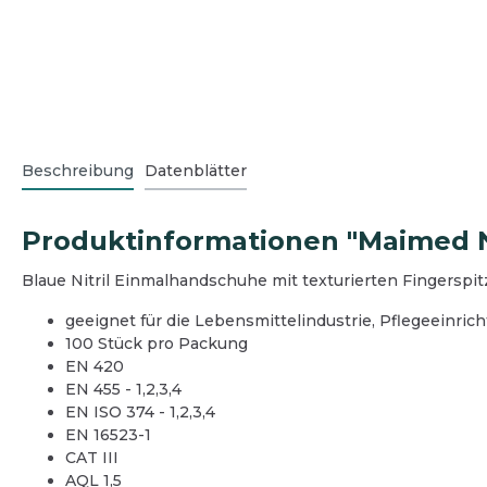
Eingangsbereich
Außen
Büro
Hausme
Schmutzfangmatten
Grünb
Bodenreinigung
Boden
Desinfektionsmittelspender
Graffi
Oberflächenreinigung
Oberf
Winter
Beschreibung
Datenblätter
Teeküche
Teekü
Reini
Sanitärreinigung
Sanitä
Desinfektion
Wasch
Produktinformationen "Maimed Nit
Reinigungsgeräte und Zubehör
Desinf
Blaue Nitril Einmalhandschuhe mit texturierten Fingerspitz
Hygienepapier und Waschraum
Reini
Betriebsausstattung
Hygie
geeignet für die Lebensmittelindustrie, Pflegeeinri
100 Stück pro Packung
Betrie
EN 420
Schut
EN 455 - 1,2,3,4
EN ISO 374 - 1,2,3,4
EN 16523-1
CAT III
AQL 1,5
Spargelhöfe