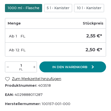
1000 ml - Flasche
5 l - Kanister
10 l - Kanister
Menge
Stückpreis
2,55 €*
Ab
1
FL
2,50 €*
Ab
12
FL
IN DEN WARENKORB
FL
Zum Merkzettel hinzufügen
Produktnummer:
403518
EAN:
4029888011287
Herstellernummer:
100157-001-000