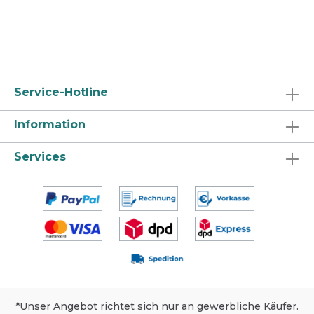
künftigen Generationen bei. Eigenschaften
Anwendersicherheit Herausragende Leistung
Kosteneffizient Anwendungsbereich SANET
perfect ist zur Anwendung auf allen
säurefesten Oberflächen im Sanitärbereich
geeignet. Nicht auf Marmor und anderen
säureempfindlichen Materialien einsetzen.
Materialverträglichkeit, insbesondere bei
Service-Hotline
Kunststoffen, vor der Anwendung an
unauffälliger Stelle testen. Anwendung und
Information
Dosierung Dosierung gemäß Art der
Anwendung und Grad der Verschmutzung.
Bitte Hinweise beachten.
Services
Unterhaltsreinigung: Fugen vorwässern.
Flächen mit nassem Tuch abwischen.
Nachspülen. Fußbodenreinigung: Boden mit
sauberem Wischbezug nass wischen.
Maschinelle Bodenreinigung: Kann im
Scheuersaugautomaten angewendet werden.
konzentriert. Entkalkung, hartnäckiger
Schmutz, Verkrustungen, Toiletten:
Unverdünnt einsetzen. Einwirken lassen.
Nachspülen. Fugen immer gut vorwässern.
Produktsicherheit, Lagerung und
Umweltschutz Sicherheit: Dieses Produkt ist
*Unser Angebot richtet sich nur an gewerbliche Käufer.