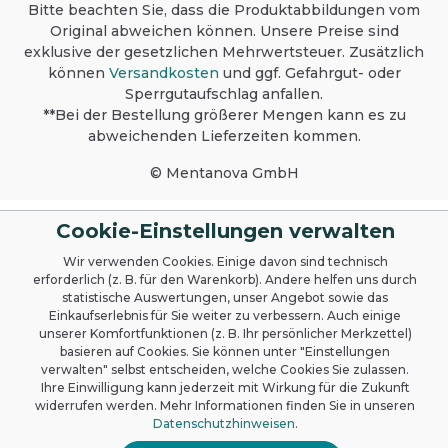
für den gewerblichen Gebrauch bestimmt.
Bitte beachten Sie, dass die Produktabbildungen vom
Von Kindern fernhalten. Nicht mit anderen
Original abweichen können. Unsere Preise sind
Produkten mischen. Bei manueller
exklusive der gesetzlichen Mehrwertsteuer. Zusätzlich
Anwendung empfiehlt sich das Tragen von
können
Versandkosten
und ggf. Gefahrgut- oder
Handschuhen. Sicherheitsdatenblatt auf
Sperrgutaufschlag anfallen.
Anfrage für berufsmäßige Verwender
erhältlich. Produktcode: GS 20 Lagerung: Nur
**Bei der Bestellung größerer Mengen kann es zu
im Originalgebinde und trocken lagern.
abweichenden Lieferzeiten kommen.
Extreme Temperaturen und
Sonneneinstrahlung meiden. Umweltschutz:
© Mentanova GmbH
Richtige Dosierung spart Kosten und schont
die Umwelt. Packung nur völlig restentleert
der Wertstoffsammlung zuführen. Zertifikate
Cookie-Einstellungen verwalten
und Auszeichnungen
Wir verwenden Cookies. Einige davon sind technisch
erforderlich (z. B. für den Warenkorb). Andere helfen uns durch
statistische Auswertungen, unser Angebot sowie das
Einkaufserlebnis für Sie weiter zu verbessern. Auch einige
unserer Komfortfunktionen (z. B. Ihr persönlicher Merkzettel)
basieren auf Cookies. Sie können unter "Einstellungen
verwalten" selbst entscheiden, welche Cookies Sie zulassen.
Ihre Einwilligung kann jederzeit mit Wirkung für die Zukunft
widerrufen werden. Mehr Informationen finden Sie in unseren
Datenschutzhinweisen
.