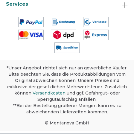
Services
abwischen. Nachspülen. Fußbodenreinigung:
Boden mit sauberem Wischbezug nass
wischen. Maschinelle Bodenreinigung: Kann
im Scheuersaugautomaten angewendet
werden. Entkalkung, hartnäckiger Schmutz,
Verkrustungen, Toiletten: Unverdünnt
einsetzen. Einwirken lassen. Nachspülen.
Fugen immer gut vorwässern.
Produktsicherheit, Lagerung und
Umweltschutz Sicherheit: Dieses Produkt ist
nur für den gewerblichen Gebrauch
bestimmt. Materialverträglichkeit vor
*Unser Angebot richtet sich nur an gewerbliche Käufer.
Anwendung an unauffälliger Stelle testen.
Bitte beachten Sie, dass die Produktabbildungen vom
Ausführliche Informationen siehe
Sicherheitsdatenblatt. Lagerung: Bei
Original abweichen können. Unsere Preise sind
Raumtemperatur im Originalbehälter lagern.
exklusive der gesetzlichen Mehrwertsteuer. Zusätzlich
Umweltschutz: Packung nur völlig
können
Versandkosten
und ggf. Gefahrgut- oder
restentleert der Wertstoffsammlung
Sperrgutaufschlag anfallen.
zuführen.
**Bei der Bestellung größerer Mengen kann es zu
abweichenden Lieferzeiten kommen.
© Mentanova GmbH