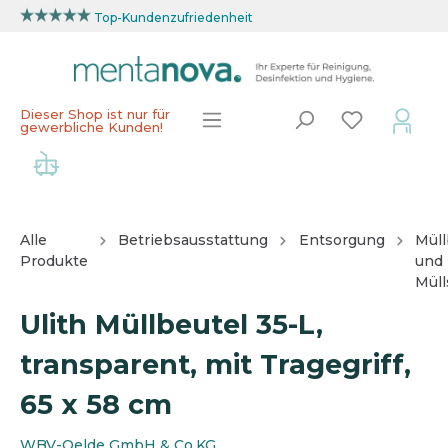
Top-Kundenzufriedenheit
Dieser Shop ist nur für
gewerbliche Kunden!
Alle
Betriebsausstattung
Entsorgung
Müll
Produkte
und
Müll
Ulith Müllbeutel 35-L,
transparent, mit Tragegriff,
65 x 58 cm
WBV-Oelde GmbH & Co.KG