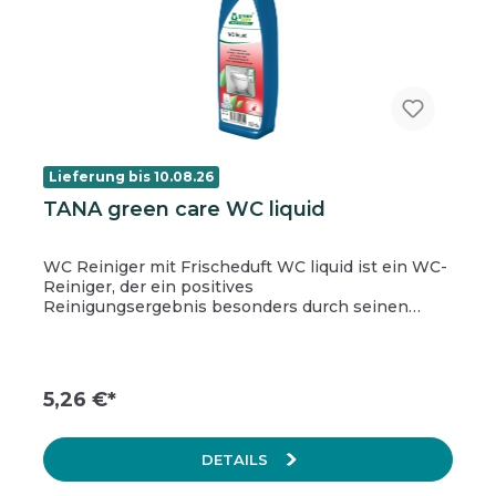
Lieferung bis 10.08.26
TANA green care WC liquid
WC Reiniger mit Frischeduft WC liquid ist ein WC-
Reiniger, der ein positives
Reinigungsergebnis besonders durch seinen
Meeresfrischeduft garantiert. Entfernt alle
typischen Ablagerungen und Verschmutzungen
im WC-Bereich. Überdeckt unangenehme
Gerüche wirksam. Einfach in der Anwendung
5,26 €*
durch Knickhalsflasche Anwendbar in allen WC
Becken, Urinalen und Bidets. Eigenschaften
Meeresfrischeduft Langanhaltendes Dufterlebnis
DETAILS
Selbsttätig Anwendungsbereich WC liquid eignet
sich für alle Toiletten- und Urinalbecken aus