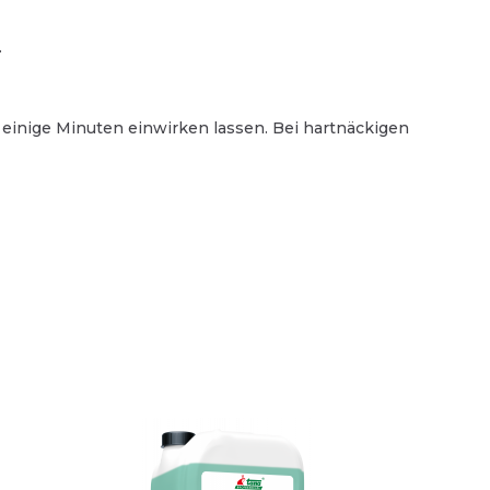
.
Spedition und
Busunternehmen
reinigung
 einige Minuten einwirken lassen. Bei hartnäckigen
Bodenreinigung
Oberflächenreinigung
Teeküche
Sanitärreinigung
Waschmittel
Desinfektion
ubehör
Reinigungsgeräte
hraum
Hygienepapier und Waschraum
Betriebsausstattung
Schutzausrüstung