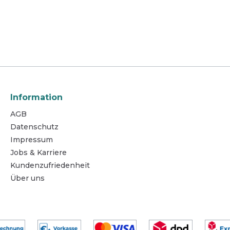
Keramik. Nicht geeignet für säureempfindliche
Oberflächen wie Marmor, Kalkstein, Emaille (vor
allem Zirkon Emaille), säureempfindliche
Kunststoff-WC-Brillen und -Deckel sowie
säureempfindliche Fliesen bzw. Kacheln.
Anwendung und Dosierung Unter den Rand
aufbringen. Einige Minuten einwirken lassen (bei
hartnäckigen Verschmutzungen über Nacht), mit
Bürste bearbeiten und nachspülen.
Unterhaltsreinigung: Unverdünnt einsetzen.
Einwirken lassen. Nachspülen. Produktsicherheit,
Information
Lagerung und Umweltschutz Sicherheit: Dieses
AGB
Produkt ist nur für den gewerblichen Gebrauch
bestimmt. Materialverträglichkeit vor Anwendung
Datenschutz
an unauffälliger Stelle testen. Ausführliche
Impressum
Informationen siehe Sicherheitsdatenblatt.
Lagerung: Bei Raumtemperatur im
Jobs & Karriere
Originalbehälter lagern. Umweltschutz: Packung
Kundenzufriedenheit
nur völlig restentleert der Wertstoffsammlung
Über uns
zuführen.