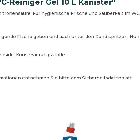
-Reiniger Gel 10 L Kanister"
itronensäure. Für hygienische Frische und Sauberkeit im WC
anlagen
ister
Werkstatt
elagentferner
reinigung
Industrie- und Werkstatt
tientferner
inigende Fläche geben und auch unter den Rand spritzen. Nun
lächenreinigung
Bodenreinigung
bedarf
che
Oberflächenreinigung
gungsgeräte und Zubehör
enside, Konservierungsstoffe
rreinigung
Teeküche
mittel
Sanitärreinigung
ektion
Desinfektion
rmationen entnehmen Sie bitte dem Sicherheitsdatenblatt.
gungsgeräte und Zubehör
Reinigungsgeräte und Z
nepapier und Waschraum
Hygienepapier und Wasc
bsausstattung
Betriebsausstattung
zausrüstung
Schutzausrüstung