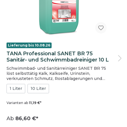
Lieferung bis 10.08.26
TANA Professional SANET BR 75
Sanitär- und Schwimmbadreiniger 10 L
Schwimmbad- und Sanitärreiniger SANET BR 75
löst selbsttätig Kalk, Kalkseife, Urinstein,
verkrusteten Schmutz, Rostablagerungen und
Zementschleier. Keine Korrosionsschäden an
1 Liter
10 Liter
einwandfrei verchromten Armaturen. RK gelistet.
SANET BR 75 ist hocheffektiv und vielseitig in der
Anwendung. SANET BR 75 ist zeitsparend und
Varianten ab
11,19 €*
einfach in der Anwendung. Eigenschaften
Grundreiniger Konzentriert Viskos
Anwendungsbereich Für alle öffentlichen und
Ab
86,60 €*
privaten Schwimmbäder, Toiletten (Urinale),
Dusch- und Baderäume, säurefesten Fliesen und