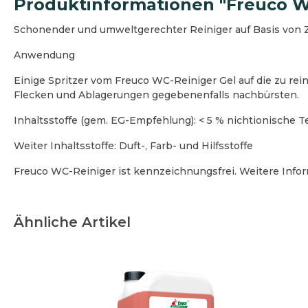
Produktinformationen "Freuco WC
Schonender und umweltgerechter Reiniger auf Basis von Z
Eingangsbereich
Außen
Büro
Hausme
Anwendung
Schmutzfangmatten
Grünb
Bodenreinigung
Boden
Desinfektionsmittelspender
Graffi
Einige Spritzer vom Freuco WC-Reiniger Gel auf die zu re
Oberflächenreinigung
Oberf
Winter
Flecken und Ablagerungen gegebenenfalls nachbürsten.
Teeküche
Teekü
Reini
Inhaltsstoffe (gem. EG-Empfehlung): < 5 % nichtionische T
Sanitärreinigung
Sanitä
Weiter Inhaltsstoffe: Duft-, Farb- und Hilfsstoffe
Desinfektion
Wasch
Reinigungsgeräte und Zubehör
Desinf
Freuco WC-Reiniger ist kennzeichnungsfrei. Weitere Info
Hygienepapier und Waschraum
Reini
Betriebsausstattung
Hygie
Betrie
Ähnliche Artikel
Schut
Spargelhöfe