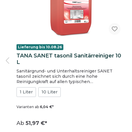
Einmalhandschuhe
Arbeitshandschuhe (Mehrweg)
Lieferung bis 10.08.26
TANA SANET tasonil Sanitärreiniger 10
L
Sanitärgrund- und Unterhaltsreiniger SANET
tasonil zeichnet sich durch eine hohe
Reinigungkraft auf allen typischen
Verschmutzungen im Sanitärbereich aus. Das
1 Liter
10 Liter
Produkt ist besonders effektiv bei Kalk, Urinstein
und Kalkseife. Die viskose Konsistenz von SANET
tasonil begünstigt eine effektive und vollständige
Varianten ab
6,04 €*
Entfernung von Verschmutzungen sogar auf
senkrechten Flächen. SANET tasonil ist für die
hygienische Unterhaltsreinigung geeignet. Die
Ab
51,97 €*
leistungsfähige Rezeptur entfernt wirkungsvoll
Nährböden für Keime. SANET tasonil kann sogar