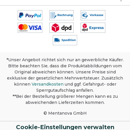
nassem Tuch abwischen. Bis zu 24 Stunden
anhaltender Duft. Produktsicherheit,
Lagerung und Umweltschutz Sicherheit:
Dieses Produkt ist nur für den gewerblichen
Gebrauch bestimmt. Ausführliche
Informationen siehe Sicherheitsdatenblatt.
Lagerung: Bei Raumtemperatur im
Originalbehälter lagern. Vor Frost schützen.
Umweltschutz: Packung nur völlig
restentleert der Wertstoffsammlung
zuführen.
*Unser Angebot richtet sich nur an gewerbliche Käufer.
Bitte beachten Sie, dass die Produktabbildungen vom
Original abweichen können. Unsere Preise sind
exklusive der gesetzlichen Mehrwertsteuer. Zusätzlich
können
Versandkosten
und ggf. Gefahrgut- oder
Sperrgutaufschlag anfallen.
**Bei der Bestellung größerer Mengen kann es zu
abweichenden Lieferzeiten kommen.
© Mentanova GmbH
Cookie-Einstellungen verwalten