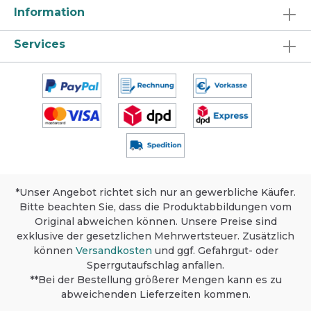
Oberflächen im gesamten Bad- und
Information
Sanitärbereich wie Fliesen, verchromte
Armaturen, Porzellan, Edelstahl, Steinzeug,
Gummiplatten etc. Nicht anwenden auf
Services
Natursteinen (z.B. Marmor) und
säureempfindlichen Emaille. Anwendung und
Dosierung Dosierung gemäß Art der
Anwendung und Grad der Verschmutzung.
Bitte Hinweise beachten.
Unterhaltsreinigung: Fugen vorwässern.
Flächen mit nassem Tuch abwischen.
Nachspülen. Fußbodenreinigung: Boden mit
sauberem Wischbezug nass wischen.
Maschinelle Bodenreinigung: Kann im
Scheuersaugautomaten angewendet werden.
Entkalkung, hartnäckiger Schmutz,
*Unser Angebot richtet sich nur an gewerbliche Käufer.
Verkrustungen, Toiletten: Unverdünnt
Bitte beachten Sie, dass die Produktabbildungen vom
einsetzen. Einwirken lassen. Nachspülen.
Original abweichen können. Unsere Preise sind
Fugen immer gut vorwässern.
exklusive der gesetzlichen Mehrwertsteuer. Zusätzlich
Produktsicherheit, Lagerung und
können
Versandkosten
und ggf. Gefahrgut- oder
Umweltschutz Sicherheit: Dieses Produkt ist
Sperrgutaufschlag anfallen.
nur für den gewerblichen Gebrauch
bestimmt. Materialverträglichkeit vor
**Bei der Bestellung größerer Mengen kann es zu
Anwendung an unauffälliger Stelle testen.
abweichenden Lieferzeiten kommen.
Ausführliche Informationen siehe