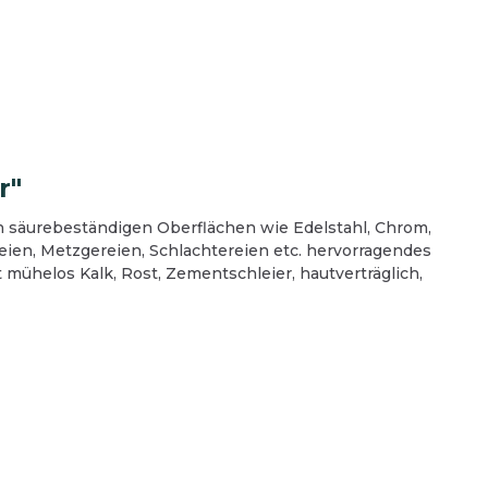
Spedition und
Busunternehmen
reinigung
Bodenreinigung
Oberflächenreinigung
r"
Teeküche
n säurebeständigen Oberflächen wie Edelstahl, Chrom,
Sanitärreinigung
eien, Metzgereien, Schlachtereien etc. hervorragendes
Waschmittel
t mühelos Kalk, Rost, Zementschleier, hautverträglich,
Desinfektion
ubehör
Reinigungsgeräte
hraum
Hygienepapier und Waschraum
Betriebsausstattung
Schutzausrüstung