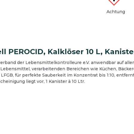
Achtung
anlagen
ister
Werkstatt
elagentferner
reinigung
Industrie- und Werkstatt
tientferner
lächenreinigung
Bodenreinigung
bedarf
che
Oberflächenreinigung
gungsgeräte und Zubehör
l PEROCID, Kalklöser 10 L, Kaniste
rreinigung
Teeküche
rband der Lebensmittelkontrolleure e.V. anwendbar auf alle
mittel
Sanitärreinigung
en Lebensmittel, verarbeitenden Bereichen wie Küchen, Bäcker
ektion
Desinfektion
 LFGB, für perfekte Sauberkeit im Konzentrat bis 1:10, entfern
gungsgeräte und Zubehör
Reinigungsgeräte und Z
einigung liegt vor, 1 Kanister à 10 Ltr.
nepapier und Waschraum
Hygienepapier und Wasc
bsausstattung
Betriebsausstattung
zausrüstung
Schutzausrüstung