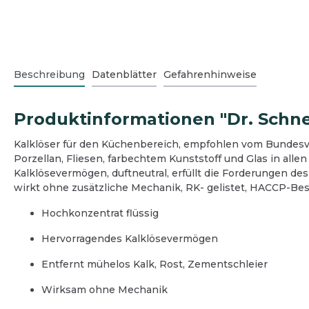
Eingangsbereich
Außen
Büro
Hausme
Schmutzfangmatten
Grünb
Beschreibung
Datenblätter
Gefahrenhinweise
Bodenreinigung
Boden
Desinfektionsmittelspender
Graffi
Oberflächenreinigung
Oberf
Winter
Teeküche
Teekü
Reini
Produktinformationen "Dr. Schnel
Sanitärreinigung
Sanitä
Kalklöser für den Küchenbereich, empfohlen vom Bundesve
Desinfektion
Wasch
Porzellan, Fliesen, farbechtem Kunststoff und Glas in all
Reinigungsgeräte und Zubehör
Desinf
Kalklösevermögen, duftneutral, erfüllt die Forderungen des
Hygienepapier und Waschraum
Reini
wirkt ohne zusätzliche Mechanik, RK- gelistet, HACCP-Besch
Betriebsausstattung
Hygie
Hochkonzentrat flüssig
Betrie
Schut
Hervorragendes Kalklösevermögen
Entfernt mühelos Kalk, Rost, Zementschleier
Wirksam ohne Mechanik
Spargelhöfe