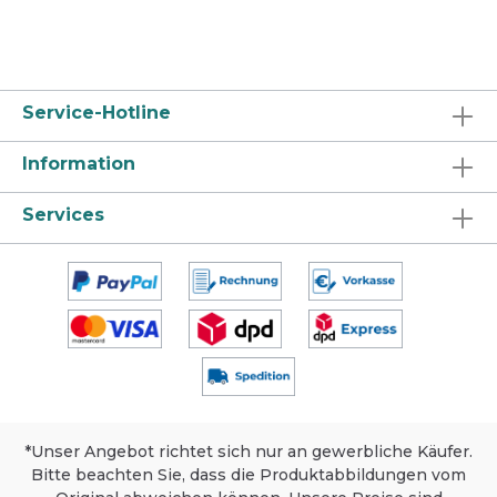
Verschmutzung. Bitte Hinweise beachten. Für
starken Schmutz . Nach Empfehlung
dosieren. Produkt in die Maschine füllen.
Geschirr in eine aufrechte Position stellen
und abtropfen lassen. Produktsicherheit,
Lagerung und Umweltschutz Sicherheit:
Service-Hotline
Dieses Produkt ist für den gewerblichen
Gebrauch bestimmt. Sicherheitsdatenblatt
Information
auf Anfrage für berufsmäßige Verwender
erhältlich. Lagerung: Nur im Originalgebinde
und trocken lagern. Extreme Temperaturen
Services
und Sonneneinstrahlung meiden.
Umweltschutz: Packung nur völlig
restentleert der Wertstoffsammlung
zuführen.
*Unser Angebot richtet sich nur an gewerbliche Käufer.
Bitte beachten Sie, dass die Produktabbildungen vom