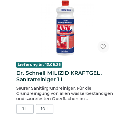
Lieferung bis 13.08.26
Dr. Schnell MILIZID KRAFTGEL,
Sanitärreiniger 1 L
Saurer Sanitärgrundreiniger. Für die
Grundreinigung von allen wasserbeständigen
und säurefesten Oberflächen im
Sanitärbereich. Entfernt selbst starke
1 L
10 L
mineralische Verschmutzungen wie Rost und
Urinstein sowie Öl und Fett. Durch seine
Viskosität haftet Milizid Kraftgel auch auf
senkrechten Oberflächen. Wirkt auch bei