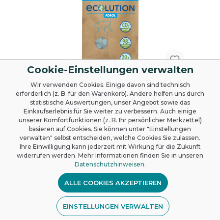
Cookie-Einstellungen verwalten
Wir verwenden Cookies. Einige davon sind technisch
Lieferung bis 18.08.26
erforderlich (z. B. für den Warenkorb). Andere helfen uns durch
statistische Auswertungen, unser Angebot sowie das
Dr. Schnell ECOLUTION FOROL
Einkaufserlebnis für Sie weiter zu verbessern. Auch einige
STICKS, Universalreiniger
unserer Komfortfunktionen (z. B. Ihr persönlicher Merkzettel)
basieren auf Cookies. Sie können unter "Einstellungen
pulverförmiger Universalreiniger, wirksame
verwalten" selbst entscheiden, welche Cookies Sie zulassen.
Reinigung aller wasserbeständigen, glatten
Ihre Einwilligung kann jederzeit mit Wirkung für die Zukunft
und strukturierten Oberflächen, geeignet
widerrufen werden. Mehr Informationen finden Sie in unseren
auch für beschichtete sowie unbeschichtete,
Sticks
Sprühfl. (leer)
Sprühkopf
Datenschutzhinweisen
.
wasserfeste Bodenbeläge, schnelle und
effiziente Reinigung aller Oberflächen mittels
Sprayreinigung, 1 Beutel à 20 x 3 g, (Krt à 15
ALLE COOKIES AKZEPTIEREN
Varianten ab
2,15 €*
Btl).
EINSTELLUNGEN VERWALTEN
25,38 €*