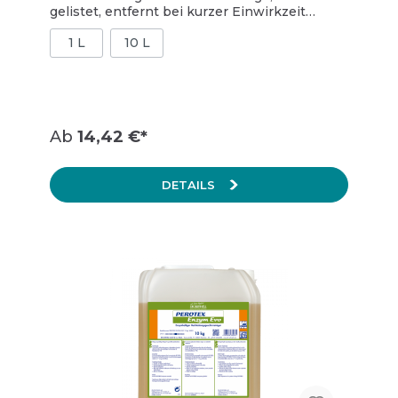
gelistet, entfernt bei kurzer Einwirkzeit
selbst starke Verschmutzungen, für die
1 L
10 L
tägliche Unterhaltsreinigung und zur
Grundreinigung, besonders für raue und
mikroporöse Feinsteinzeugfliesen,
schaumarm
Ab
14,42 €*
DETAILS