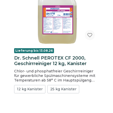
Lieferung bis 13.08.26
Dr. Schnell PEROTEX CF 2000,
Geschirrreiniger 12 kg, Kanister
Chlor- und phosphatfreier Geschirrreiniger
für gewerbliche Spülmaschinensysteme mit
Temperaturen ab 58° C im Hauptspülgang.
Zur schonenden Reinigung aller spülfesten
12 kg Kanister
25 kg Kanister
Geschirrteile. Produkteigenschaften für
niedrige Wasserhärten flüssiges
Hochkonzentrat chlor- und phosphatfrei,
umweltschonend entfernt Fett-, Öl- und
Eiweißverschmutzungen HACCP-
Bescheinigung vorhanden sehr gute