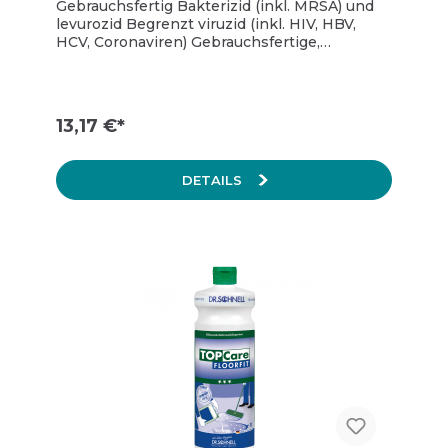
Gebrauchsfertig Bakterizid (inkl. MRSA) und
levurozid Begrenzt viruzid (inkl. HIV, HBV,
HCV, Coronaviren) Gebrauchsfertige,
alkoholische Lösung Frei von Duft- und
Farbstoffen Besonders hautverträglich und
rückfettend VAH-gelistet IHO-gelistet
HACCP-konform Biozidprodukte vorsichtig
13,17 €*
verwenden. Vor Gebrauch stets Etikett und
Produktinformationen lesen. BAuA Reg.-Nr.:
N-79068
DETAILS