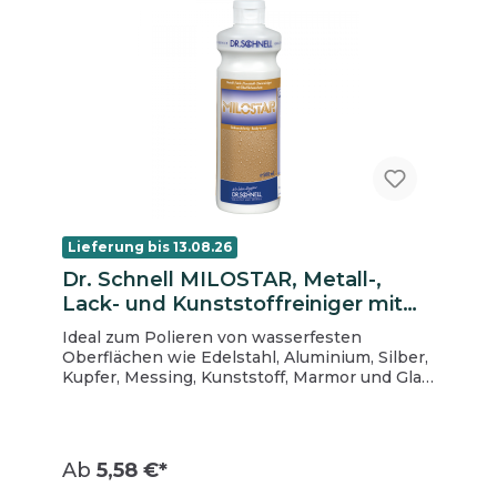
Lieferung bis 13.08.26
Dr. Schnell MILOSTAR, Metall-,
Lack- und Kunststoffreiniger mit
Oberflächeschutz 500 ml
Ideal zum Polieren von wasserfesten
Oberflächen wie Edelstahl, Aluminium, Silber,
Kupfer, Messing, Kunststoff, Marmor und Glas.
Sehr gut anwendbar für die Thekenreinigung
in Gaststätten und der Essenausgabe.
Verhindert rasches Wiederanschmutzen und
schützt Metalle vor schnellem Anlaufen und
Ab
5,58 €*
Oxidieren. Produkteigenschaften „Anti-