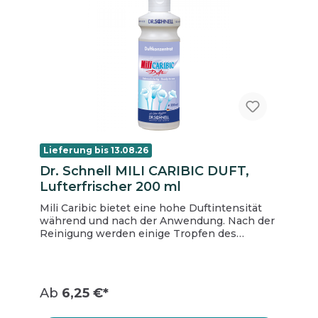
Lieferung bis 13.08.26
Dr. Schnell MILI CARIBIC DUFT,
Lufterfrischer 200 ml
Mili Caribic bietet eine hohe Duftintensität
während und nach der Anwendung. Nach der
Reinigung werden einige Tropfen des
Duftkonzentrats Mili-Caribic auf Fliesen, in
der Abfalltüte oder an der Toilettenbürste
aufgetragen. Aufgrund hoher Konzentration
an Wirkstoffen sind nur sehr geringe
Ab
6,25 €*
Einsatzmengen nötig. Produkteigenschaften
langanhaltend wirksam deodorierende