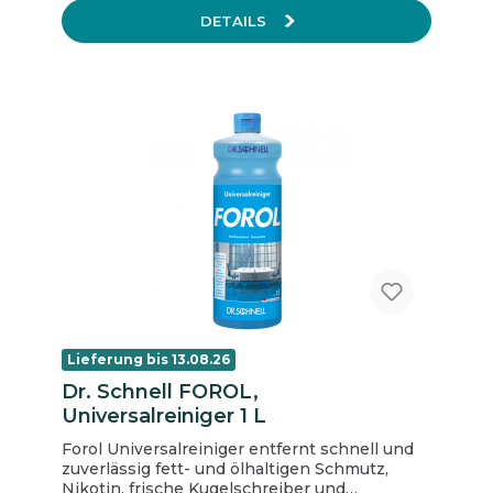
Wirkung leichte Handhabung gebrauchsfertig
DETAILS
hält je nach Raumgröße, Belüftung und
Frequentierung bis zu 28 Stunden an pH
Wert 6/7 Anwendungsbereich Sanitärräume
und Nasszellen Büros Aufenthaltsräume und
Umkleiden Kantinen Wohn- und Schlafräume
Inhalt: 1 Karton = 12 Flaschen
Lieferung bis 13.08.26
Dr. Schnell FOROL,
Universalreiniger 1 L
Forol Universalreiniger entfernt schnell und
zuverlässig fett- und ölhaltigen Schmutz,
Nikotin, frische Kugelschreiber und