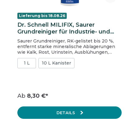
Lieferung bis 18.08.26
Dr. Schnell MILIFIX, Saurer
Grundreiniger für Industrie- und
Bauschlussreinigung, 1 L
Saurer Grundreiniger, RK-gelistet bis 20 %,
entfernt starke mineralische Ablagerungen
wie Kalk, Rost, Urinstein, Ausblühungen,
Grünspan, Zementschleier, für Grund- und
1 L
10 L Kanister
Sonderreinigungen wie die
Bauschlussreinigung, leicht viskose
Produkteinstellung für bessere Haftung,
einsetzbar mit der DR.SCHNELL
Schaumkanone, 1 Flasche à 1 L, Kartoninhalt:
12 Flaschen
Ab
8,30 €*
DETAILS