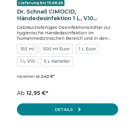
Lieferung bis 13.08.26
Dr. Schnell CIMOCID,
Händedesinfektion 1 L, V10
Spenderflasche
Gebrauchsfertiges Desinfektionsmittel zur
hygienische Händedesinfektion im
humanmedizinischen Bereich und in den
Bereichen Lebensmittel, Industrie und
150 ml
500 ml Euro
1 L Euro
öffentlichen Einrichtungen.
Produkteigenschaften HACCP konform
wirksam gegen Rotaviren und Noroviren (inkl.
1 L V10
5 L Kanister
HIV, HBV, HCV, Coronaviren) VAH-gelistet
IHO-gelistet gebrauchsfertige, alkoholische
Lösung Anwendung in die gereinigten und
Varianten ab
2,42 €*
trockenen Hände einreiben während der
Einwirkzeit feucht halten mindestens 30
Sekunden Einwirkungszeit einhalten
Ab
12,95 €*
Biozidprodukte vorsichtig verwenden. Vor
Gebrauch stets Produktinformation und
Etikett lesen. BAuA Reg.-Nr.: N-58085
DETAILS