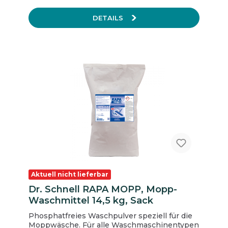
gegen Kalk, Kesselstein, Zementschleier,
Rost, Urinstein, Hautfette,
DETAILS
Kosmetik-/Cremerückstände und Kalkseife
ohne Nachledern, dadurch Verkürzung der
Arbeitszeit deodorierende Wirkung Glänzt
ohne Nachledern wirksam ohne Mechanik
Materialverträglichkeit Chrom, Porzellan,
Kunststoffoberflächen, säurefeste Fliesen,
Emaille gemäß DIN ISO 2722 unter normalen
Anwendungsbedingungen geprüft und
geeignet für Epoxidharzfugen für Anwendung
auf intakten Armaturen geeignet
Aktuell nicht lieferbar
Dr. Schnell RAPA MOPP, Mopp-
Waschmittel 14,5 kg, Sack
Phosphatfreies Waschpulver speziell für die
Moppwäsche. Für alle Waschmaschinentypen