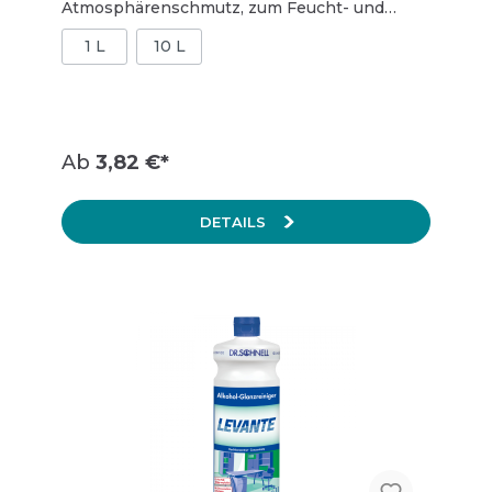
Atmosphärenschmutz, zum Feucht- und
Nasswischen, schnelle Abtrocknung der
1 L
10 L
gereinigten Flächen, wirkt deodorierend
Ab
3,82 €*
DETAILS