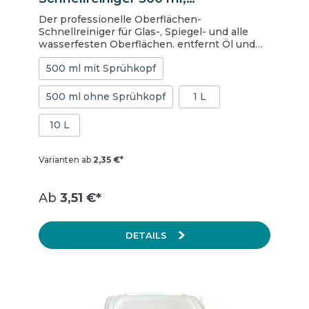
Sprühflasche
Der professionelle Oberflächen-
Schnellreiniger für Glas-, Spiegel- und alle
wasserfesten Oberflächen. entfernt Öl und
Fett von glänzenden Oberflächen
500 ml mit Sprühkopf
hautschonend HACCP-Bescheinigung
vorhanden kein Nachwischen erforderlich
trocknet schnell, streifen- und rückstandsfrei
500 ml ohne Sprühkopf
1 L
kennzeichnungsfrei vegan 1 Karton = 20
Flaschen
10 L
Varianten ab
2,35 €*
Ab
3,51 €*
DETAILS