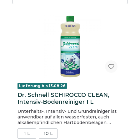
Lieferung bis 13.08.26
Dr. Schnell SCHIROCCO CLEAN,
Intensiv-Bodenreiniger 1 L
Unterhalts-, Intensiv- und Grundreiniger ist
anwendbar auf allen wasserfesten, auch
alkaliempfindlichen Hartbodenbelägen.
Intensivreiniger zur maschinellen Entfernung
1 L
10 L
von Wischpflegefilmen oder zur manuellen
Entfernung von wasserlöslichen