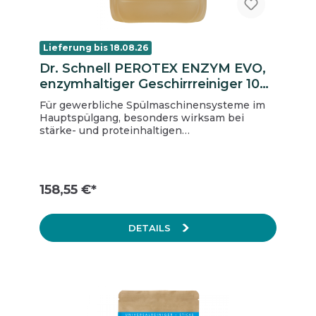
Lieferung bis 18.08.26
Dr. Schnell PEROTEX ENZYM EVO,
enzymhaltiger Geschirrreiniger 10
kg, Kanister
Für gewerbliche Spülmaschinensysteme im
Hauptspülgang, besonders wirksam bei
stärke- und proteinhaltigen
Verschmutzungen, geeignet für weiches
Wasser. Hochkonzentrat flüssig Besonders
umweltschonend da chlor- und phosphatfrei
Beseitigt unangenehme Gerüche in der
158,55 €*
Maschine Für einwandfreie Spülergebnisse
Geeignet für weiches Wasser Abbau von
stark eingebrannten Stärkeresten und
DETAILS
Verhinderung neuer Stärkeaufbauten
Hervorragende Spülergebnisse in Verbindung
mit den Mafor Klarspülern von DR.SCHNELL
HACCP-Bescheinigung vorhanden