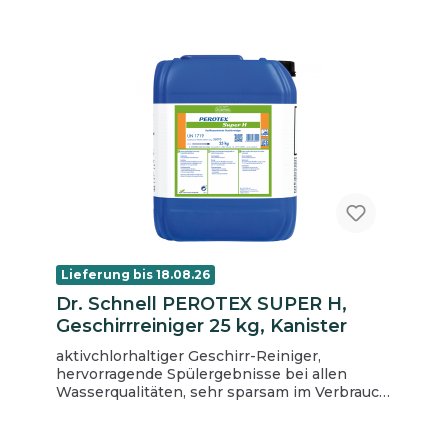
und Gummi 1 Karton = 12 Flaschen
Lieferung bis 18.08.26
Dr. Schnell PEROTEX SUPER H,
Geschirrreiniger 25 kg, Kanister
aktivchlorhaltiger Geschirr-Reiniger,
hervorragende Spülergebnisse bei allen
Wasserqualitäten, sehr sparsam im Verbrauch,
Hochleistungsprodukt für moderne
Großspülanlagen (gewerblich), zur
maschinellen Geschirr-, Besteck- und