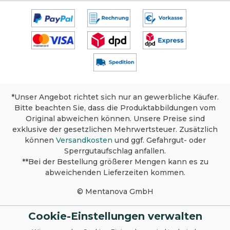
Verschmutzung. Bitte Hinweise beachten.
Anwendungsbereich: Für gewerbliche
Wäschereien entwickelt. Anwendung mittels
automatischer Dosierung. Produktsicherheit,
Lagerung und Umweltschutz Sicherheit: Nur
für professionelle Anwendung. Weitere
Informationen finden Sie im
Sicherheitsdatenblatt. Lagerung: Im
Originalbehälter bei Raumtemperatur lagern.
Umweltschutz: Verwenden Sie für maximale
*Unser Angebot richtet sich nur an gewerbliche Käufer.
Effizienz immer die korrekte Dosierung und
Bitte beachten Sie, dass die Produktabbildungen vom
die niedrigste empfohlene Temperatur. Dies
minimiert sowohl Energie- als auch
Original abweichen können. Unsere Preise sind
Wasserverbrauch und reduziert die
exklusive der gesetzlichen Mehrwertsteuer. Zusätzlich
Wasserverschmutzung. Zertifikate und
können
Versandkosten
und ggf. Gefahrgut- oder
Auszeichnungen
Sperrgutaufschlag anfallen.
**Bei der Bestellung größerer Mengen kann es zu
abweichenden Lieferzeiten kommen.
© Mentanova GmbH
Cookie-Einstellungen verwalten